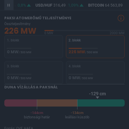
F
364,64
0,8%
USD/HUF
316,49
1,09%
BITCOIN
64 563,89
-0
PAKSI ATOMERŐMŰ TELJESÍTMÉNYE
Összteljesítmény
226 MW
0 MW
2000 MW
1. blokk
2. blokk
0 MW
226 MW
/ 500 MW
/ 500 MW
3. blokk
4. blokk
0 MW
0 MW
/ 500 MW
/ 500 MW
DUNA VÍZÁLLÁSA PAKSNÁL
-129 cm
-144cm
-134cm
biztonsági határ
leállási küszöb
Forrás: OVF, HAEA