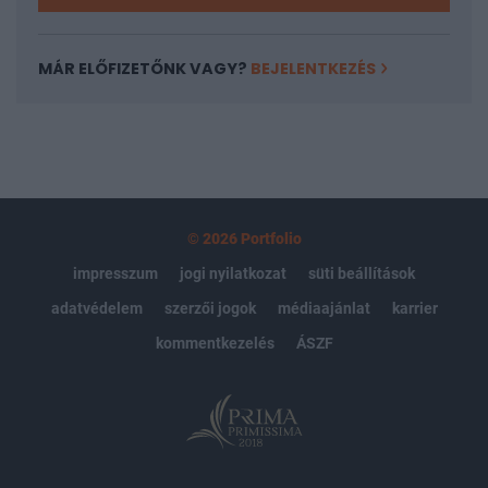
MÁR ELŐFIZETŐNK VAGY?
BEJELENTKEZÉS
© 2026 Portfolio
impresszum
jogi nyilatkozat
süti beállítások
adatvédelem
szerzői jogok
médiaajánlat
karrier
kommentkezelés
ÁSZF