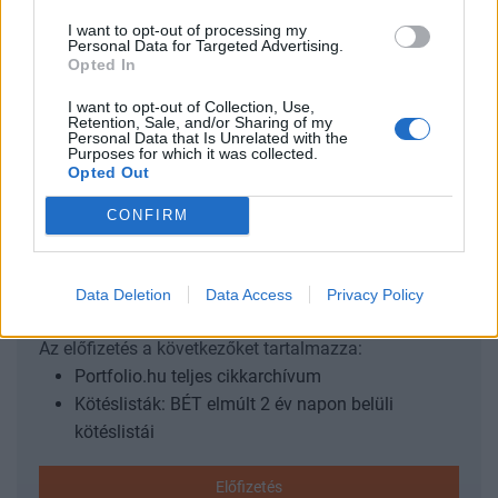
szempontjából jól alakultak, a dezinflációs folyamatok
I want to opt-out of processing my
kedvezően mentek végbe, javult a lakossági bizalom, ami
Personal Data for Targeted Advertising.
pozitívan hatott a lakáspiacra is - mondta el az esemény
Opted In
sajtótájékoztatóján Banai Ádám, a Magyar Nemzeti Bank
I want to opt-out of Collection, Use,
jegybanki eszköztárért, pénzügyi stabilitásért és
Retention, Sale, and/or Sharing of my
Personal Data that Is Unrelated with the
devizatartalék-kezelésért felelős ügyvezető igazgatója....
Purposes for which it was collected.
Opted Out
KEDVES OLVASÓNK!
CONFIRM
A keresett cikk a portfolio.hu hírarchívumához
tartozik, melynek olvasása előfizetéses
Data Deletion
Data Access
Privacy Policy
regisztrációhoz kötött.
Az előfizetés a következőket tartalmazza:
Portfolio.hu teljes cikkarchívum
Kötéslisták: BÉT elmúlt 2 év napon belüli
kötéslistái
Előfizetés