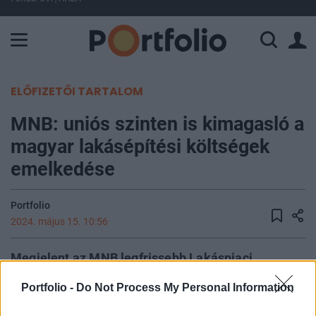
A Paksi Atomerőmű összteljesítménye 226 MW. A Duna vízállá
ELŐFIZETŐI TARTALOM
MNB: uniós szinten is kimagasló a
magyar lakásépítési költségek
emelkedése
Portfolio
2024. május 15. 10:56
Megjelent az MNB legfrissebb Lakáspiaci
Jelentése, melyből kiderül, hogy 2023 végétől a
Portfolio -
Do Not Process My Personal Information
lakáspiaci folyamatokat meghatározó
makrogazdasági fundamentumok javulása volt