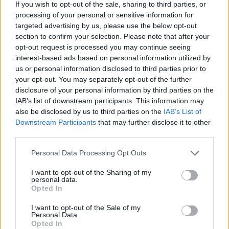
If you wish to opt-out of the sale, sharing to third parties, or
megfigyelhető, ami élénkülést hozott a hazai
processing of your personal or sensitive information for
piacon. 2023 negyedik negyedévében a
targeted advertising by us, please use the below opt-out
section to confirm your selection. Please note that after your
foglalkoztatottság historikusan magas szinten
opt-out request is processed you may continue seeing
alakult, és a bruttó bérek kétszámjegyű
interest-based ads based on personal information utilized by
növekedése mellett az infláció visszaszorításával
us or personal information disclosed to third parties prior to
a reáljövedelmek is emelkedő pályára álltak. A
your opt-out. You may separately opt-out of the further
disclosure of your personal information by third parties on the
javuló fogyasztói bizalom, a kedvezőbb
IAB’s list of downstream participants. This information may
hitelkondíciók és a 2024-től elérhető megújult
also be disclosed by us to third parties on the
IAB’s List of
otthonteremtési támogatások pozitívan hatnak a
Downstream Participants
that may further disclose it to other
lakáspiaci aktivitásra, mely lendületet adott 2024
third parties.
első hónapjaiban is. Ennek ellenére a
Personal Data Processing Opt Outs
lakásépítések terén még nem látható a javulás, az
idén a tavalyinál is kevesebb lakás készülhet el,
I want to opt-out of the Sharing of my
personal data.
és az építési költségek EU-s összehasonlításban
Opted In
továbbra is jelentősen emelkednek.
I want to opt-out of the Sale of my
Personal Data.
A makrogazdasági fundamentumok a lakáspiac
Opted In