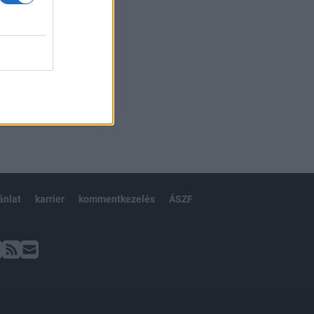
ánlat
karrier
kommentkezelés
ÁSZF