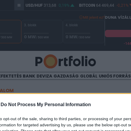
5
0,14%
USD/HUF
313,68
0,19%
BITCOIN
64 469,44
-0,21%
DUNA VÍZÁL
Mit jelent ez?
3. blokk
4. blokk
0 MW
0 MW
/ 500 MW
/ 500 MW
/ 500 MW
-14
A Duna vízállása Paksnál -131 cm. A biztonsági határ -144 cm,
EFEKTETÉS
BANK
DEVIZA
GAZDASÁG
GLOBÁL
UNIÓS FORRÁ
TALOM
ők a Gránit Pólusnál
-
Do Not Process My Personal Information
to opt-out of the sale, sharing to third parties, or processing of your per
formation for targeted advertising by us, please use the below opt-out s