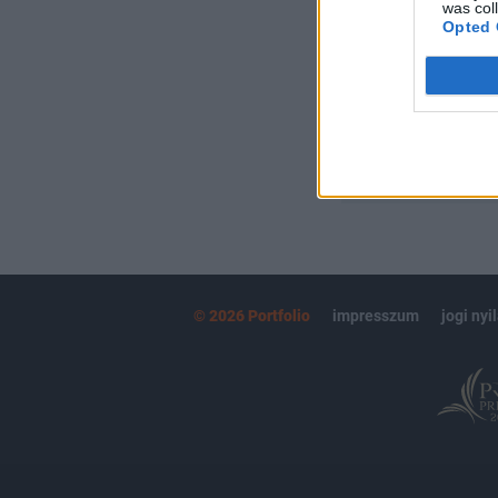
Kötéslisták:
was col
Opted 
kötéslistái
MÁR ELŐFIZETŐ
© 2026 Portfolio
impresszum
jogi nyi