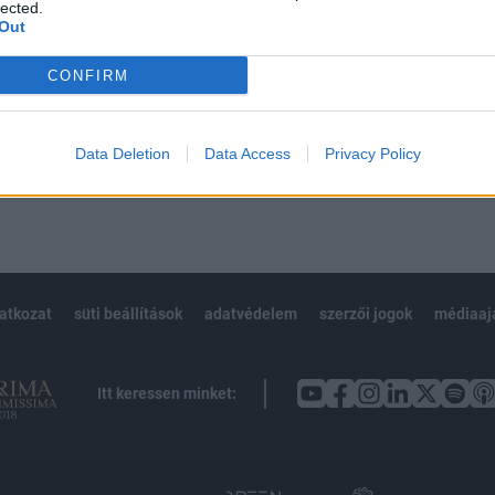
 BÉT elmúlt 2 év napon belüli
lected.
Out
CONFIRM
Előfizetés
Data Deletion
Data Access
Privacy Policy
NK VAGY?
BEJELENTKEZÉS
latkozat
süti beállítások
adatvédelem
szerzői jogok
médiaaj
Itt keressen minket: