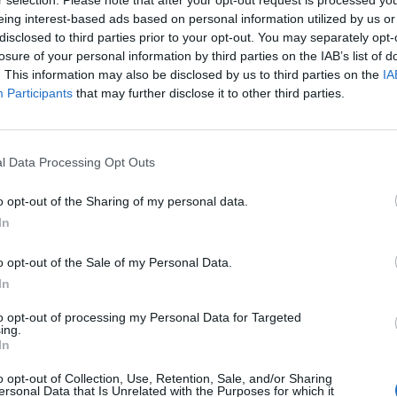
r selection. Please note that after your opt-out request is processed y
eing interest-based ads based on personal information utilized by us or
disclosed to third parties prior to your opt-out. You may separately opt-
udapest Sportarénát és a Müpát is üzemeltető Gránit 
losure of your personal information by third parties on the IAB’s list of
 kapcsolatokért felelős vezetőjének Szemerédi Dóra Di
. This information may also be disclosed by us to third parties on the
IA
ációs Központ vezetőjének pedig Pálvölgyi Patrikot nev
Participants
that may further disclose it to other third parties.
6A hazai ingatlanpiac ünnepe! - Az elmúlt egy év legkülöngese
l Data Processing Opt Outs
 elmaradhatatlan üzleti networking! Részletekért kattints!Inform
i Dóra Diána ESG vezető július 1-től a Gránit Pólus ESG és Váll
o opt-out of the Sharing of my personal data.
t támogatja a cégcsoport működését. Korábbi felelősségi köre...
In
o opt-out of the Sale of my Personal Data.
ASÓNK!
In
a portfolio.hu hírarchívumához tartozik, melynek olvasása előf
to opt-out of processing my Personal Data for Targeted
ötött.
ing.
In
övetkezőket tartalmazza:
 teljes cikkarchívum
o opt-out of Collection, Use, Retention, Sale, and/or Sharing
ersonal Data that Is Unrelated with the Purposes for which it