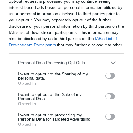
elnökválasztás kimenetele jelentősen
opt-out request is processed you may continue seeing
interest-based ads based on personal information utilized by
befolyásolhatja az ágazat jövőjét. A szektor
us or personal information disclosed to third parties prior to
képviselői azt remélik, hogy a Donald Trump
your opt-out. You may separately opt-out of the further
korábbi elnök által bevezetett adókedvezmények
disclosure of your personal information by third parties on the
és ösztönzők a következő kormányzat alatt is
IAB’s list of downstream participants. This information may
also be disclosed by us to third parties on the
IAB’s List of
folytatódnak, miközben az ágazat a növekvő
Downstream Participants
that may further disclose it to other
késedelmek, rekordszintű üresedési ráták és a
third parties.
megemelkedett finanszírozási költségek miatt
szenved - írta meg a Reuters.
Personal Data Processing Opt Outs
I want to opt-out of the Sharing of my
A kereskedelmi ingatlanok különösen érzékenyek a
personal data.
magasabb adókra, mivel a magas fix költségeik miatt
Opted In
kevésbé tudják azokat ellensúlyozni. Az ágazati szakmai
I want to opt-out of the Sale of my
csoportok aggódnak amiatt, hogy a kulcsfontosságú
Personal Data.
adókedvezmények megmaradnak-e a következő években. A
Opted In
kampánytámogatások terén eddig Trump előnyben van. Az
I want to opt-out of processing my
OpenSecrets adatai szerint a pénzügyi, biztosítási...
Personal Data for Targeted Advertising.
Opted In