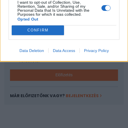
I want to opt-out of Collection, Use,
KEDVES OLVASÓNK!
Retention, Sale, and/or Sharing of my
Personal Data that Is Unrelated with the
A keresett cikk a portfolio.hu hírarchívumához
Purposes for which it was collected.
Opted Out
tartozik, melynek olvasása előfizetéses
regisztrációhoz kötött.
CONFIRM
Az előfizetés a következőket tartalmazza:
Portfolio.hu teljes cikkarchívum
Data Deletion
Data Access
Privacy Policy
Kötéslisták: BÉT elmúlt 2 év napon belüli
kötéslistái
Előfizetés
MÁR ELŐFIZETŐNK VAGY?
BEJELENTKEZÉS