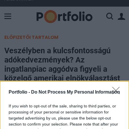
A Paksi Atomerőmű összteljesítménye 225 MW. A Duna vízállá
ELŐFIZETŐI TARTALOM
Veszélyben a kulcsfontosságú
adókedvezmények? Az
ingatlanpiac aggódva figyeli a
közelgő amerikai elnökválasztást
Portfolio -
Do Not Process My Personal Information
Portfolio
2024. október 28. 14:14
If you wish to opt-out of the sale, sharing to third parties, or
processing of your personal or sensitive information for
Az amerikai kereskedelmiingatlan-szektor
targeted advertising by us, please use the below opt-out
komoly kihívásokkal néz szembe, és a 2024-es
section to confirm your selection. Please note that after your