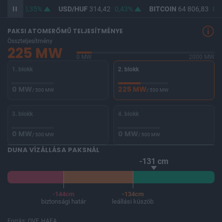
63,00
0,35%
USD/HUF
314,42
0,43%
BITCOIN
64 806,83
0,3
PAKSI ATOMERŐMŰ TELJESÍTMÉNYE
Összteljesítmény
225 MW
0 MW
2000 MW
1. blokk
2. blokk
0 MW
225 MW
/ 500 MW
/ 500 MW
3. blokk
4. blokk
0 MW
0 MW
/ 500 MW
/ 500 MW
DUNA VÍZÁLLÁSA PAKSNÁL
-131 cm
-144cm
-134cm
biztonsági határ
leállási küszöb
Forrás: OVF, HAEA