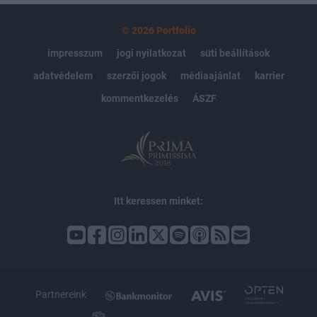
© 2026 Portfolio
impresszum
jogi nyilatkozat
süti beállítások
adatvédelem
szerzői jogok
médiaajánlat
karrier
kommentkezelés
ÁSZF
Itt keressen minket:
Partnereink