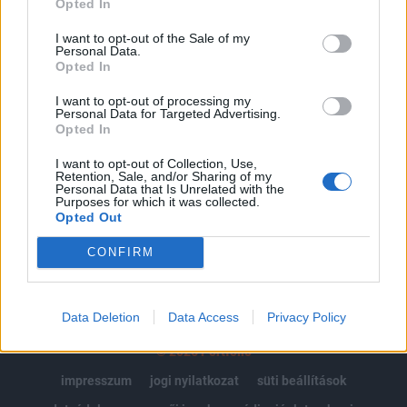
Opted In
Az előfizetés a következőket tartalmazza:
I want to opt-out of the Sale of my
Personal Data.
Portfolio.hu teljes cikkarchívum
Opted In
Kötéslisták: BÉT elmúlt 2 év napon belüli
kötéslistái
I want to opt-out of processing my
Personal Data for Targeted Advertising.
Opted In
Előfizetés
I want to opt-out of Collection, Use,
Retention, Sale, and/or Sharing of my
Personal Data that Is Unrelated with the
Purposes for which it was collected.
MÁR ELŐFIZETŐNK VAGY?
BEJELENTKEZÉS
Opted Out
CONFIRM
Data Deletion
Data Access
Privacy Policy
© 2026 Portfolio
impresszum
jogi nyilatkozat
süti beállítások