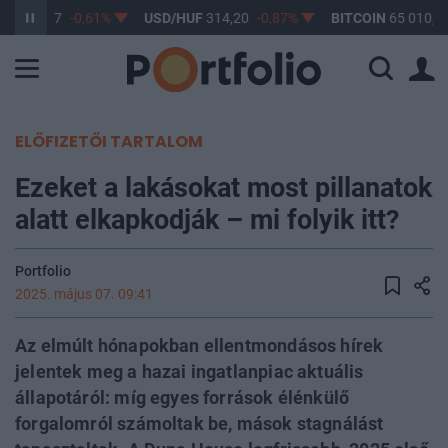
UF
363,17
-0,61%
USD/HUF
314,20
-0,87%
BITCOIN
65 010,86
ELŐFIZETŐI TARTALOM
Ezeket a lakásokat most pillanatok
alatt elkapkodják – mi folyik itt?
Portfolio
2025. május 07. 09:41
Az elmúlt hónapokban ellentmondásos hírek
jelentek meg a hazai ingatlanpiac aktuális
állapotáról: míg egyes források élénkülő
forgalomról számoltak be, mások stagnálást