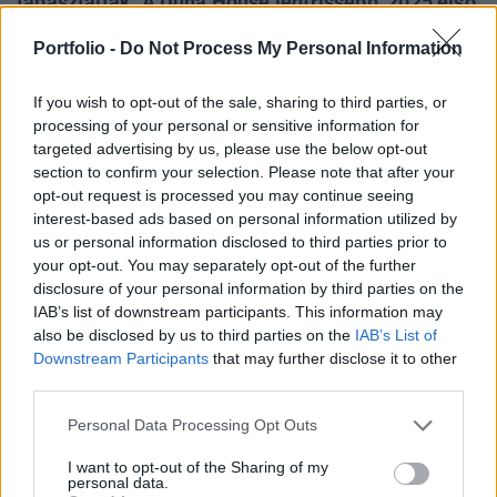
tapasztaltak. A Duna House legfrissebb, 2025 első
negyedévére vonatkozó elemzése szerint mindkét
Portfolio -
Do Not Process My Personal Information
jelenség érvényes: a piac fővárosi és vidéki
tengelyen markánsan kétsebességessé vált – írja
If you wish to opt-out of the sale, sharing to third parties, or
a cég közleménye.
processing of your personal or sensitive information for
targeted advertising by us, please use the below opt-out
Property Investment Forum 2026A hazai ingatlanpiac
section to confirm your selection. Please note that after your
legnagyobb üzleti és networking találkozója! Idén a 22.
opt-out request is processed you may continue seeing
alkalommal!Információ és jelentkezésAz ingatlanpiac
interest-based ads based on personal information utilized by
us or personal information disclosed to third parties prior to
országos dinamikája szegmensenként és régiónként
your opt-out. You may separately opt-out of the further
jelentősen eltér. Amíg a korszerű, jó elhelyezkedésű és
disclosure of your personal information by third parties on the
versenyképes árazású lakások gyorsan gazdára találtak, a
IAB’s list of downstream participants. This information may
nem megfelelően árazott, korszerűtlen vagy nehezebben...
also be disclosed by us to third parties on the
IAB’s List of
Downstream Participants
that may further disclose it to other
third parties.
KEDVES OLVASÓNK!
Personal Data Processing Opt Outs
A keresett cikk a portfolio.hu hírarchívumához
tartozik, melynek olvasása előfizetéses
I want to opt-out of the Sharing of my
personal data.
regisztrációhoz kötött.