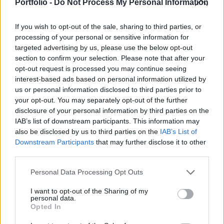
közszolgáltatások fontosságára szeretné felhívni
Portfolio -
Do Not Process My Personal Information
a figyelmet - írja a BKK a honlapján.
If you wish to opt-out of the sale, sharing to third parties, or
Június 6-án, pénteken 11:50-től 10 percre leállnak a BKK
processing of your personal or sensitive information for
járatai. Azok a járművek, amelyek 11:50-kor épp két
targeted advertising by us, please use the below opt-out
section to confirm your selection. Please note that after your
megálló között haladnak, még elszállítják az utasokat a
opt-out request is processed you may continue seeing
soron következő megállóhelyig, ott azonban megállnak és
interest-based ads based on personal information utilized by
csak déltől folytatják útjukat. Ha a járművek nem tudnak
us or personal information disclosed to third parties prior to
beállni a megállóba, a járművezetők akkor is biztosítják az
your opt-out. You may separately opt-out of the further
utasoknak a biztonságos...
disclosure of your personal information by third parties on the
IAB’s list of downstream participants. This information may
also be disclosed by us to third parties on the
IAB’s List of
KEDVES OLVASÓNK!
Downstream Participants
that may further disclose it to other
third parties.
A keresett cikk a portfolio.hu hírarchívumához
tartozik, melynek olvasása előfizetéses
Personal Data Processing Opt Outs
regisztrációhoz kötött.
I want to opt-out of the Sharing of my
personal data.
Az előfizetés a következőket tartalmazza:
Opted In
Portfolio.hu teljes cikkarchívum