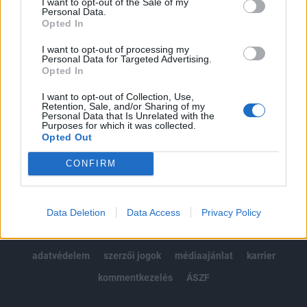
I want to opt-out of the Sale of my
Kötéslisták: BÉT elmúlt 2 év napon belüli
Personal Data.
kötéslistái
Opted In
I want to opt-out of processing my
Előfizetés
Personal Data for Targeted Advertising.
Opted In
I want to opt-out of Collection, Use,
MÁR ELŐFIZETŐNK VAGY?
BEJELENTKEZÉS
Retention, Sale, and/or Sharing of my
Personal Data that Is Unrelated with the
Purposes for which it was collected.
Opted Out
CONFIRM
© 2026 Portfolio
Data Deletion
Data Access
Privacy Policy
impresszum
jogi nyilatkozat
süti beállítások
adatvédelem
szerzői jogok
médiaajánlat
karrier
kommentkezelés
ÁSZF