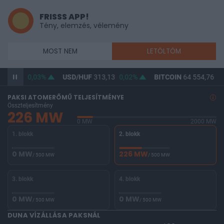
FRISSS APP!
Tény, elemzés, vélemény
MOST NEM
LETÖLTÖM
361,84
0,03%
USD/HUF
313,13
0,02%
BITCOIN
64 554,76
-0
PAKSI ATOMERŐMŰ TELJESÍTMÉNYE
Összteljesítmény
226 MW
0 MW
2000 MW
1. blokk
2. blokk
0 MW
226 MW
/ 500 MW
/ 500 MW
3. blokk
4. blokk
0 MW
0 MW
/ 500 MW
/ 500 MW
DUNA VÍZÁLLÁSA PAKSNÁL