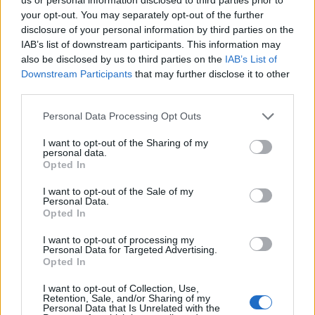
A hazai turizmusban egyre népszerűbbek a
your opt-out. You may separately opt-out of the further
természetközeli, mégis kényelmes szállásformák,
disclosure of your personal information by third parties on the
IAB’s list of downstream participants. This information may
különösen a glamping és a jurta szállások,
also be disclosed by us to third parties on the
IAB’s List of
amelyek a Covid-járvány után jelentős
Downstream Participants
that may further disclose it to other
fellendülést éltek át - számolt be a Pénzcentrum.
third parties.
Property Investment Forum 2026A hazai ingatlanpiac
Personal Data Processing Opt Outs
legnagyobb üzleti és networking találkozója! Idén a 22.
I want to opt-out of the Sharing of my
alkalommal!Információ és jelentkezésA luxuskempingezés
personal data.
koncepciója nem újkeletű, de hazánkban az utóbbi tíz
Opted In
évben vált igazán népszerűvé. A koronavírus-járvány idején
I want to opt-out of the Sale of my
bevezetett utazási korlátozások felerősítették az igényt az
Personal Data.
Opted In
elkülönült, privát használatú...
I want to opt-out of processing my
Personal Data for Targeted Advertising.
KEDVES OLVASÓNK!
Opted In
A keresett cikk a portfolio.hu hírarchívumához
I want to opt-out of Collection, Use,
Retention, Sale, and/or Sharing of my
tartozik, melynek olvasása előfizetéses
Personal Data that Is Unrelated with the