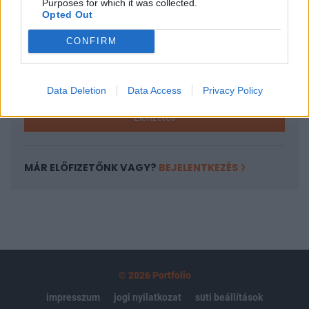
Purposes for which it was collected.
regisztrációhoz kötött.
Opted Out
Az előfizetés a következőket tartalmazza:
CONFIRM
Portfolio.hu teljes cikkarchívum
Kötéslisták: BÉT elmúlt 2 év napon belüli
kötéslistái
Data Deletion
Data Access
Privacy Policy
Előfizetés
MÁR ELŐFIZETŐNK VAGY?
BEJELENTKEZÉS
© 2026 Portfolio
impresszum
jogi nyilatkozat
süti beállítások