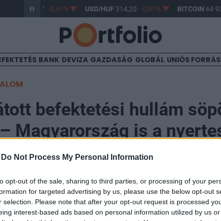
R/HUF
363,17
-0,61%
USD/HUF
314,20
-0,87%
BITCOIN
64 93
EFEKTETÉS
BANK
DEVIZA
GAZDASÁG
GLOBÁL
UNIÓS FORRÁ
TALOM
tott befektetési hullám söp
– Magyarország is a nyerte
-
Do Not Process My Personal Information
to opt-out of the sale, sharing to third parties, or processing of your per
formation for targeted advertising by us, please use the below opt-out s
9:59
r selection. Please note that after your opt-out request is processed y
eing interest-based ads based on personal information utilized by us or
ési lendület érzékelhető a kelet-közép-európai orszá