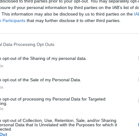
disclosed to third parties prior to your opt-out. You may separately opt-
ominál a helyi tőke, de a globális érdeklődés is erősöd
losure of your personal information by third parties on the IAB’s list of
e.
. This information may also be disclosed by us to third parties on the
IA
Participants
that may further disclose it to other third parties.
 Forum 2026A hazai ingatlanpiac legnagyobb üzleti és networkin
formáció és jelentkezésA társaság főbb megállapításai: A CEE-
e meghaladja Nyugat-Európa ütemét, amit az ellenálló hazai ker
l Data Processing Opt Outs
t és az erős EU-integráció támogat. Németország fiskális...
o opt-out of the Sharing of my personal data.
In
ASÓNK!
o opt-out of the Sale of my Personal Data.
a portfolio.hu hírarchívumához tartozik, melynek olvasása előf
In
ötött.
to opt-out of processing my Personal Data for Targeted
övetkezőket tartalmazza:
ing.
 teljes cikkarchívum
In
 BÉT elmúlt 2 év napon belüli
o opt-out of Collection, Use, Retention, Sale, and/or Sharing
ersonal Data that Is Unrelated with the Purposes for which it
lected.
Out
Előfizetés