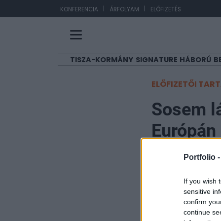
|
|
EU
KONFERENCIA
ÁRFOLYAM
ELŐFIZETÉS
TISZA-KORMÁNY
SIGNATURE
HÁBORÚ
B
ELŐFIZETŐI TAR
Sosem lá
Európán 
között
Portfolio 
Portfolio
If you wish 
sensitive in
2025. augusztus 12. 0
confirm you
continue se
Növekvő befektet