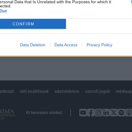
 teljes cikkarchívum
ersonal Data that Is Unrelated with the Purposes for which it
lected.
 BÉT elmúlt 2 év napon belüli
Out
CONFIRM
Előfizetés
Data Deletion
Data Access
Privacy Policy
NK VAGY?
BEJELENTKEZÉS
latkozat
süti beállítások
adatvédelem
szerzői jogok
médiaaj
Itt keressen minket: