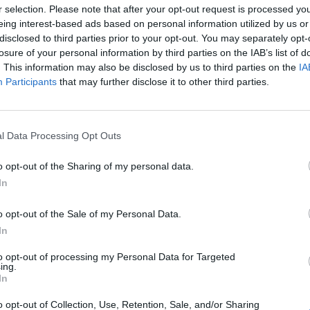
r selection. Please note that after your opt-out request is processed y
eing interest-based ads based on personal information utilized by us or
ja meg első állandó üzleteit Franciaországban a Shein
disclosed to third parties prior to your opt-out. You may separately opt-
ől egyáltalán nem boldogok - írja a Reuters. A kínai on
losure of your personal information by third parties on the IAB’s list of
des Grands Magasins (SGM) áruházlánccal kötött megá
. This information may also be disclosed by us to third parties on the
IA
Participants
that may further disclose it to other third parties.
shop-in-shop" üzleteket a párizsi BHV áruházban és öt 
te áruházakban.
pés, mert a Shein eddig csak ideiglenes, úgynevezett pop-up üzle
l Data Processing Opt Outs
 marketingcélokból. Frédéric Merlin, az SGM elnöke szerint a She
t vonz majd áruházaikba. Ugyanaz a vásárló akár egy Shein ter
o opt-out of the Sharing of my personal data.
megvásárolhat ugyanazon a napon. - tette hozzá. Az olcsó...
In
o opt-out of the Sale of my Personal Data.
ASÓNK!
In
a portfolio.hu hírarchívumához tartozik, melynek olvasása előf
to opt-out of processing my Personal Data for Targeted
ing.
ötött.
In
övetkezőket tartalmazza:
o opt-out of Collection, Use, Retention, Sale, and/or Sharing