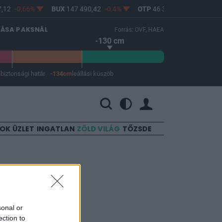
12
-0,66%
BUX
147 490,42
-0,4%
OTP
46 380
-0,79%
MO
LÁSA PAKSNÁL
Forrás: OVF, HAEA
-130 cm
m
biztonsági határ
-134cm
leállási küszöb
 a leállási küszöb -134 cm.
SOK
ÜZLET
INGATLAN
ZÖLD VILÁG
TŐZSDE
odás
sonal or
ection to