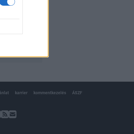
ánlat
karrier
kommentkezelés
ÁSZF