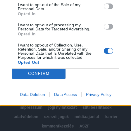
Portfolio.hu teljes cikkarchívum
I want to opt-out of the Sale of my
Personal Data.
Kötéslisták: BÉT elmúlt 2 év napon belüli
Opted In
kötéslistái
I want to opt-out of processing my
Personal Data for Targeted Advertising.
Előfizetés
Opted In
I want to opt-out of Collection, Use,
Retention, Sale, and/or Sharing of my
MÁR ELŐFIZETŐNK VAGY?
BEJELENTKEZÉS
Personal Data that Is Unrelated with the
Purposes for which it was collected.
Opted Out
CONFIRM
Data Deletion
Data Access
Privacy Policy
© 2026 Portfolio
impresszum
jogi nyilatkozat
süti beállítások
adatvédelem
szerzői jogok
médiaajánlat
karrier
kommentkezelés
ÁSZF