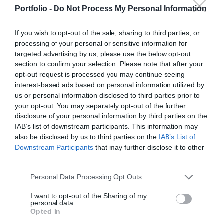
és az ingatlanportfólió értékét. A vállalat már a
Portfolio -
Do Not Process My Personal Information
lengyel piacra is belépne, folytatva a regionális
terjeszkedést.
If you wish to opt-out of the sale, sharing to third parties, or
processing of your personal or sensitive information for
Property Investment Forum 2026A hazai ingatlanpiac
targeted advertising by us, please use the below opt-out
legnagyobb üzleti és networking találkozója! Idén a 22.
section to confirm your selection. Please note that after your
alkalommal!Információ és jelentkezésErősen zárta 2025
opt-out request is processed you may continue seeing
harmadik negyedévét a Shopper Park Plus, az első kilenc
interest-based ads based on personal information utilized by
us or personal information disclosed to third parties prior to
hónapban 31,3 millió eurós adózott eredményt ért el, ami
your opt-out. You may separately opt-out of the further
95 százalékos növekedést jelent az előző év azonos
disclosure of your personal information by third parties on the
időszakához képest. A bővülés fő hajtóereje...
IAB’s list of downstream participants. This information may
also be disclosed by us to third parties on the
IAB’s List of
Downstream Participants
that may further disclose it to other
KEDVES OLVASÓNK!
third parties.
A keresett cikk a portfolio.hu hírarchívumához
Personal Data Processing Opt Outs
tartozik, melynek olvasása előfizetéses
regisztrációhoz kötött.
I want to opt-out of the Sharing of my
personal data.
Opted In
Az előfizetés a következőket tartalmazza: