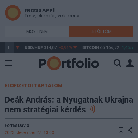
FRISSS APP!
Tény, elemzés, vélemény
MOST NEM
LETÖLTÖM
-0,55%
USD/HUF
314,07
-0,91%
BITCOIN
65 166,72
1,4%
ELŐFIZETŐI TARTALOM
Deák András: a Nyugatnak Ukrajna
nem stratégiai kérdés
Forrás Dávid
2023. december 27. 13:00