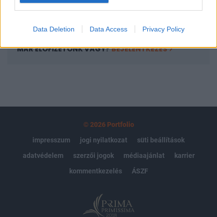
Előfizetés
Data Deletion
Data Access
Privacy Policy
MÁR ELŐFIZETŐNK VAGY?
BEJELENTKEZÉS
© 2026 Portfolio
impresszum
jogi nyilatkozat
süti beállítások
adatvédelem
szerzői jogok
médiaajánlat
karrier
kommentkezelés
ÁSZF