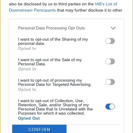
also be disclosed by us to third parties on the
IAB’s List of
A műsor már meghallgatható a Spotify-on, az Apple
Downstream Participants
that may further disclose it to other
Podcasten, a Google Podcasten, a többi nagy podcast
third parties.
platformon, és itt, a cikkbe ágyazott lejátszóban is:
KÖVESS MINKET Főbb témák: (00:00) – Intro (01:35) – Ki
Personal Data Processing Opt Outs
hogy áll a szankciós adok-kapokban? (10:25) – Furcsán
I want to opt-out of the Sharing of my
pörög a kereskedelem a Nyugat és Oroszország
personal data.
szomszédai között (17:35) – Oroszország...
Opted In
I want to opt-out of the Sale of my
Personal Data.
KEDVES OLVASÓNK!
Opted In
A keresett cikk a portfolio.hu hírarchívumához
I want to opt-out of processing my
Personal Data for Targeted Advertising.
tartozik, melynek olvasása előfizetéses
Opted In
regisztrációhoz kötött.
I want to opt-out of Collection, Use,
Az előfizetés a következőket tartalmazza:
Retention, Sale, and/or Sharing of my
Personal Data that Is Unrelated with the
Portfolio.hu teljes cikkarchívum
Purposes for which it was collected.
Opted Out
Kötéslisták: BÉT elmúlt 2 év napon belüli
kötéslistái
CONFIRM