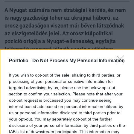
A Nyugat számára nem stratégiai kérdés, és nem
is nagy gazdasági teher az ukrajnai háború, az
orosz gazdaságon viszont már bőven látszódnak
az elszigetelődés jelei. Az orosz külpolitikai
pozíció origója a Nyugat-ellenesség, egyfajta
felforgató szerepet játszik szerte a világban.
Oroszország körül nincs blokkosodás, így ez a
Portfolio -
Do Not Process My Personal Information
feltétele is hiányzik annak, hogy újra
hidegháborús viszonyokról beszéljünk. Lehetne
If you wish to opt-out of the sale, sharing to third parties, or
lépéseket tenni Magyarországon is az orosz
processing of your personal or sensitive information for
energiafüggőség lazítására, de 2023 nem erről
targeted advertising by us, please use the below opt-out
section to confirm your selection. Please note that after your
szólt – egyebek mellett ezekről a kérdésekről
opt-out request is processed you may continue seeing
beszélt Deák András, a Nemzeti Közszolgálati
interest-based ads based on personal information utilized by
Egyetem Stratégiai Védelmi Kutatóintézetének
us or personal information disclosed to third parties prior to
tudományos főmunkatársa a Portfolio Checklist
your opt-out. You may separately opt-out of the further
disclosure of your personal information by third parties on the
december 27-i adásában.
IAB’s list of downstream participants. This information may