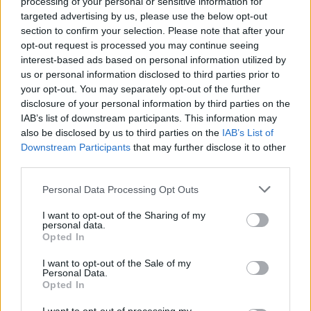
Törökországban pedig - ha hihetünk a statisztikáknak -
processing of your personal or sensitive information for
estig égnek a lámpák az irodákban. Persze az ilyen
targeted advertising by us, please use the below opt-out
section to confirm your selection. Please note that after your
kimutatásoknál mindig ott motoszkál a kétely, hogy vajon
opt-out request is processed you may continue seeing
nem azt mutatja-e inkább, hogy mennyire divat lejelenteni...
interest-based ads based on personal information utilized by
us or personal information disclosed to third parties prior to
your opt-out. You may separately opt-out of the further
KEDVES OLVASÓNK!
disclosure of your personal information by third parties on the
IAB’s list of downstream participants. This information may
A keresett cikk a portfolio.hu hírarchívumához
also be disclosed by us to third parties on the
IAB’s List of
tartozik, melynek olvasása előfizetéses
Downstream Participants
that may further disclose it to other
regisztrációhoz kötött.
third parties.
Az előfizetés a következőket tartalmazza:
Personal Data Processing Opt Outs
Portfolio.hu teljes cikkarchívum
Kötéslisták: BÉT elmúlt 2 év napon belüli
I want to opt-out of the Sharing of my
personal data.
kötéslistái
Opted In
I want to opt-out of the Sale of my
Előfizetés
Personal Data.
Opted In