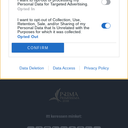
I want to opt-out of processing my
MÁR ELŐFIZETŐNK VAGY?
BEJELENTKEZÉS
Personal Data for Targeted Advertising.
Opted In
I want to opt-out of Collection, Use,
Retention, Sale, and/or Sharing of my
Personal Data that Is Unrelated with the
Purposes for which it was collected.
Opted Out
© 2026 Portfolio
CONFIRM
impresszum
jogi nyilatkozat
süti beállítások
adatvédelem
szerzői jogok
médiaajánlat
karrier
Data Deletion
Data Access
Privacy Policy
kommentkezelés
ÁSZF
Itt keressen minket: