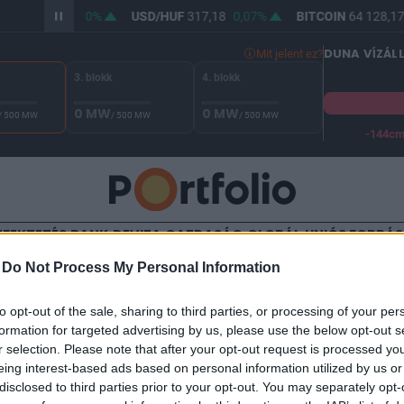
R/HUF
365,42
0%
USD/HUF
317,18
0,07%
BITCOIN
64 128,17
DUNA VÍZÁL
Mit jelent ez?
3. blokk
4. blokk
0 MW
0 MW
/ 500 MW
/ 500 MW
/ 500 MW
-144c
A Duna vízállása Paksnál -127 cm. A biztonsági határ -144 cm,
EFEKTETÉS
BANK
DEVIZA
GAZDASÁG
GLOBÁL
UNIÓS FORRÁ
-
Do Not Process My Personal Information
TALOM
to opt-out of the sale, sharing to third parties, or processing of your per
gi bevándorlót alkalmazna
formation for targeted advertising by us, please use the below opt-out s
r selection. Please note that after your opt-out request is processed y
eing interest-based ads based on personal information utilized by us or
disclosed to third parties prior to your opt-out. You may separately opt-