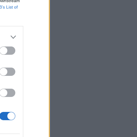
 downstream
B’s List of
és ezt a világ
s is mutatja. A
 kiváló angol tudás
izetéses