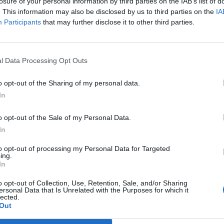
losure of your personal information by third parties on the IAB’s list of
. This information may also be disclosed by us to third parties on the
IA
utatási igazgató helyére keres új vezetőt a Magyar Nemzeti Bank 
Participants
that may further disclose it to other third parties.
gi lapjában, az Economist múlt heti számában feladott hirdeté
sán felsorolt szakmai és egyéb elvárások között kiderül, hogy a
, de a magyar nyelv ismerete nem elvárás. A hirdetés...
l Data Processing Opt Outs
o opt-out of the Sharing of my personal data.
ASÓNK!
In
a portfolio.hu hírarchívumához tartozik, melynek olvasása előf
o opt-out of the Sale of my Personal Data.
ötött.
In
övetkezőket tartalmazza:
to opt-out of processing my Personal Data for Targeted
 teljes cikkarchívum
ing.
 BÉT elmúlt 2 év napon belüli
In
o opt-out of Collection, Use, Retention, Sale, and/or Sharing
ersonal Data that Is Unrelated with the Purposes for which it
lected.
Előfizetés
Out