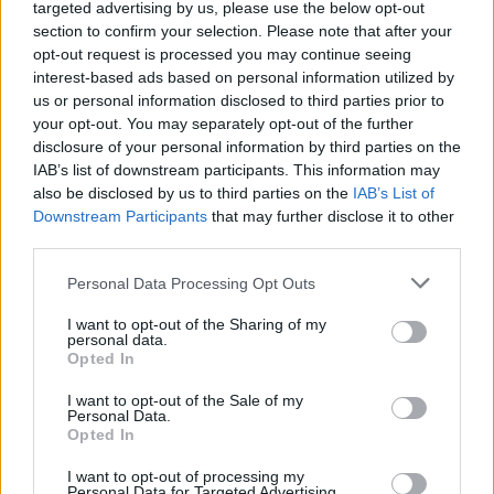
targeted advertising by us, please use the below opt-out
Boeing 331 gépre kapott megrendelést, 50 milliárd dollár
section to confirm your selection. Please note that after your
értékben. A Wizz Airnek...
opt-out request is processed you may continue seeing
interest-based ads based on personal information utilized by
us or personal information disclosed to third parties prior to
KEDVES OLVASÓNK!
your opt-out. You may separately opt-out of the further
disclosure of your personal information by third parties on the
A keresett cikk a portfolio.hu hírarchívumához
IAB’s list of downstream participants. This information may
tartozik, melynek olvasása előfizetéses
also be disclosed by us to third parties on the
IAB’s List of
regisztrációhoz kötött.
Downstream Participants
that may further disclose it to other
third parties.
Az előfizetés a következőket tartalmazza:
Portfolio.hu teljes cikkarchívum
Personal Data Processing Opt Outs
Kötéslisták: BÉT elmúlt 2 év napon belüli
I want to opt-out of the Sharing of my
kötéslistái
personal data.
Opted In
Előfizetés
I want to opt-out of the Sale of my
Personal Data.
Opted In
MÁR ELŐFIZETŐNK VAGY?
BEJELENTKEZÉS
I want to opt-out of processing my
Personal Data for Targeted Advertising.