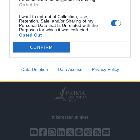
Opted In
I want to opt-out of Collection, Use,
Retention, Sale, and/or Sharing of my
Personal Data that Is Unrelated with the
Purposes for which it was collected.
Opted Out
© 2026 Portfolio
CONFIRM
impresszum
jogi nyilatkozat
süti beállítások
adatvédelem
szerzői jogok
médiaajánlat
karrier
Data Deletion
Data Access
Privacy Policy
kommentkezelés
ÁSZF
Itt keressen minket: