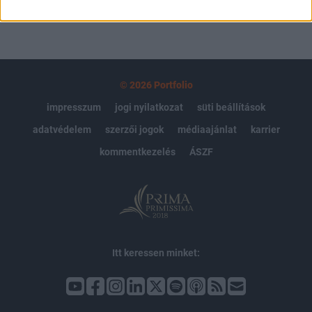
© 2026 Portfolio
impresszum
jogi nyilatkozat
süti beállítások
adatvédelem
szerzői jogok
médiaajánlat
karrier
kommentkezelés
ÁSZF
Itt keressen minket: