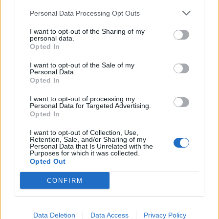
vissza. Valószínűleg azért a növekedési problémákkal
Personal Data Processing Opt Outs
bajlódó finn gazdaság számára ez a második...
I want to opt-out of the Sharing of my
personal data.
KEDVES OLVASÓNK!
Opted In
A keresett cikk a portfolio.hu hírarchívumához
I want to opt-out of the Sale of my
Personal Data.
tartozik, melynek olvasása előfizetéses
Opted In
regisztrációhoz kötött.
I want to opt-out of processing my
Az előfizetés a következőket tartalmazza:
Personal Data for Targeted Advertising.
Opted In
Portfolio.hu teljes cikkarchívum
Kötéslisták: BÉT elmúlt 2 év napon belüli
I want to opt-out of Collection, Use,
Retention, Sale, and/or Sharing of my
kötéslistái
Personal Data that Is Unrelated with the
Purposes for which it was collected.
Opted Out
Előfizetés
CONFIRM
MÁR ELŐFIZETŐNK VAGY?
BEJELENTKEZÉS
Data Deletion
Data Access
Privacy Policy