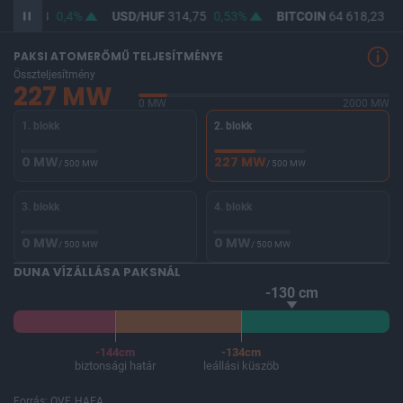
F
363,18
0,4%
USD/HUF
314,75
0,53%
BITCOIN
64 618,23
0,
PAKSI ATOMERŐMŰ TELJESÍTMÉNYE
Összteljesítmény
227 MW
0 MW
2000 MW
1. blokk
2. blokk
0 MW
227 MW
/ 500 MW
/ 500 MW
3. blokk
4. blokk
0 MW
0 MW
/ 500 MW
/ 500 MW
DUNA VÍZÁLLÁSA PAKSNÁL
-130 cm
-144cm
-134cm
biztonsági határ
leállási küszöb
Forrás: OVF, HAEA