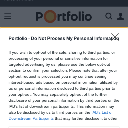
A Paksi Atomerőmű összteljesítménye 227 MW. A Duna vízállá
ELŐFIZETŐI TARTALOM
Portfolio -
Do Not Process My Personal Information
Kitalálod, melyik a leginnovatívabb
If you wish to opt-out of the sale, sharing to third parties, or
ország?
processing of your personal or sensitive information for
targeted advertising by us, please use the below opt-out
section to confirm your selection. Please note that after your
Portfolio
opt-out request is processed you may continue seeing
2015. október 19. 12:03
interest-based ads based on personal information utilized by
us or personal information disclosed to third parties prior to
your opt-out. You may separately opt-out of the further
A World Economic Forum (WEF) hagyományos éves
disclosure of your personal information by third parties on the
versenyképességi rangsorának egyik fontos pillére az
IAB’s list of downstream participants. This information may
innováció, vagyis hogy az országok milyen innovációs
also be disclosed by us to third parties on the
IAB’s List of
teljesítményre képesek. Az idén helycsere történt az élen,
Downstream Participants
that may further disclose it to other
Svájc előretört, Finnország pedig második helyre szorult
third parties.