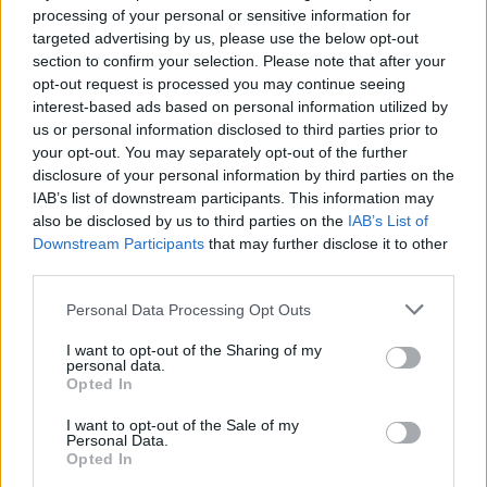
ajándékoz a cége alkalmazottainak - írja a
processing of your personal or sensitive information for
Marketwatch.com.Az üzenet értelmében Dorsey saját
targeted advertising by us, please use the below opt-out
részvénycsomagjának egyharmadát ajándékozza oda a
section to confirm your selection. Please note that after your
munkavállalóknak, vagyis a Twitterben meglévő 3
opt-out request is processed you may continue seeing
százalékos...
interest-based ads based on personal information utilized by
us or personal information disclosed to third parties prior to
your opt-out. You may separately opt-out of the further
KEDVES OLVASÓNK!
disclosure of your personal information by third parties on the
IAB’s list of downstream participants. This information may
A keresett cikk a portfolio.hu hírarchívumához
also be disclosed by us to third parties on the
IAB’s List of
tartozik, melynek olvasása előfizetéses
Downstream Participants
that may further disclose it to other
third parties.
regisztrációhoz kötött.
Az előfizetés a következőket tartalmazza:
Personal Data Processing Opt Outs
Portfolio.hu teljes cikkarchívum
I want to opt-out of the Sharing of my
Kötéslisták: BÉT elmúlt 2 év napon belüli
personal data.
Opted In
kötéslistái
I want to opt-out of the Sale of my
Personal Data.
Előfizetés
Opted In