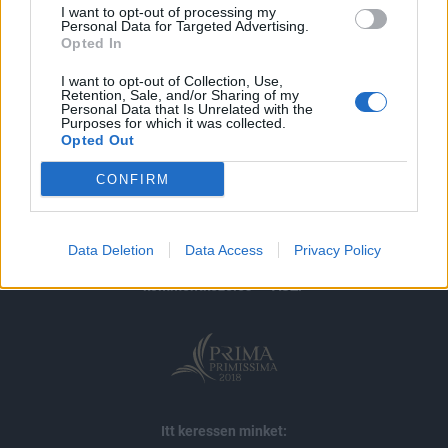
I want to opt-out of processing my
Personal Data for Targeted Advertising.
MÁR ELŐFIZETŐNK VAGY?
BEJELENTKEZÉS
Opted In
I want to opt-out of Collection, Use,
Retention, Sale, and/or Sharing of my
Personal Data that Is Unrelated with the
Purposes for which it was collected.
Opted Out
CONFIRM
© 2026 Portfolio
impresszum
jogi nyilatkozat
süti beállítások
Data Deletion
Data Access
Privacy Policy
adatvédelem
szerzői jogok
médiaajánlat
karrier
kommentkezelés
ÁSZF
Itt keressen minket: