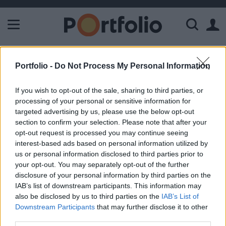
A Paksi Atomerőmű összteljesítménye 226 MW. A Duna vízállá
ELŐFIZETŐI TARTALOM
Portfolio -
Do Not Process My Personal Information
Egyre kevesebb az érettségiző, de
If you wish to opt-out of the sale, sharing to third parties, or
vajon miért?
processing of your personal or sensitive information for
targeted advertising by us, please use the below opt-out
section to confirm your selection. Please note that after your
Portfolio
opt-out request is processed you may continue seeing
2016. május 02. 09:50
interest-based ads based on personal information utilized by
us or personal information disclosed to third parties prior to
Az érettségi vizsgák első napján érdemes rátekinteni,
your opt-out. You may separately opt-out of the further
miként is alakul az érettségizők száma az országban. Az
disclosure of your personal information by third parties on the
IAB’s list of downstream participants. This information may
MTI illusztrációján látszik, hogy a 2009-es csúcsához
also be disclosed by us to third parties on the
IAB’s List of
képest az idén mintegy 89 ezer fővel kevesebben fognak
Downstream Participants
that may further disclose it to other
érettségizni. Ezen belül az emelt szintű vizsgákat választók
third parties.
aránya nőtt, 5%-ról 10%-ra. A 83 ezer fős csökkentést