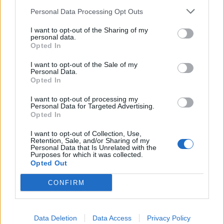
önmagában nem magyarázzák...
Personal Data Processing Opt Outs
I want to opt-out of the Sharing of my
personal data.
KEDVES OLVASÓNK!
Opted In
A keresett cikk a portfolio.hu hírarchívumához
I want to opt-out of the Sale of my
Personal Data.
tartozik, melynek olvasása előfizetéses
Opted In
regisztrációhoz kötött.
I want to opt-out of processing my
Az előfizetés a következőket tartalmazza:
Personal Data for Targeted Advertising.
Opted In
Portfolio.hu teljes cikkarchívum
Kötéslisták: BÉT elmúlt 2 év napon belüli
I want to opt-out of Collection, Use,
Retention, Sale, and/or Sharing of my
kötéslistái
Personal Data that Is Unrelated with the
Purposes for which it was collected.
Opted Out
Előfizetés
CONFIRM
MÁR ELŐFIZETŐNK VAGY?
BEJELENTKEZÉS
Data Deletion
Data Access
Privacy Policy