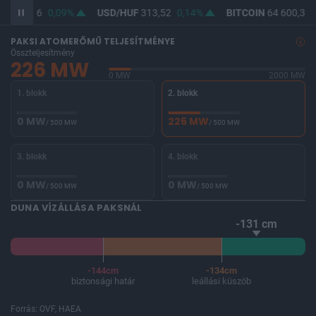
UF
362,06
0,09%
USD/HUF
313,52
0,14%
BITCOIN
64 600,36
PAKSI ATOMERŐMŰ TELJESÍTMÉNYE
Összteljesítmény
226 MW
0 MW
2000 MW
1. blokk
2. blokk
0 MW
226 MW
/ 500 MW
/ 500 MW
3. blokk
4. blokk
0 MW
0 MW
/ 500 MW
/ 500 MW
DUNA VÍZÁLLÁSA PAKSNÁL
-131 cm
-144cm
-134cm
biztonsági határ
leállási küszöb
Forrás: OVF, HAEA