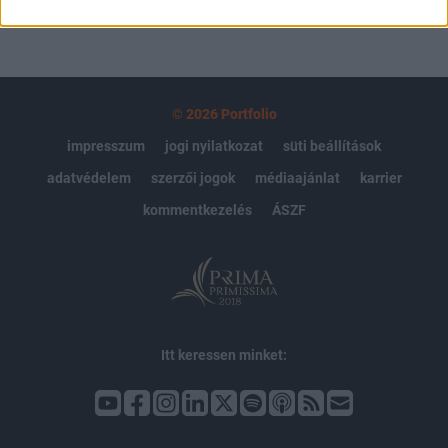
© 2026 Portfolio
impresszum
jogi nyilatkozat
süti beállítások
adatvédelem
szerzői jogok
médiaajánlat
karrier
kommentkezelés
ÁSZF
Itt keressen minket: