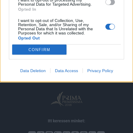
I want to opt-out of processing my
MÁR ELŐFIZETŐNK VAGY?
BEJELENTKEZÉS
Personal Data for Targeted Advertising.
Opted In
I want to opt-out of Collection, Use,
Retention, Sale, and/or Sharing of my
Personal Data that Is Unrelated with the
Purposes for which it was collected.
Opted Out
© 2026 Portfolio
CONFIRM
impresszum
jogi nyilatkozat
süti beállítások
adatvédelem
szerzői jogok
médiaajánlat
karrier
Data Deletion
Data Access
Privacy Policy
kommentkezelés
ÁSZF
Itt keressen minket: