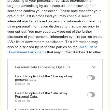
lépés célja a hatékonyságnövelés és a kiadáscsökkentés.A
processing of your personal or sensitive information for
Fox News beszámolója szerint a példa ragadós. Kínának
targeted advertising by us, please use the below opt-out
section to confirm your selection. Please note that after your
abban a térségében, ahol a Foxconn Technology Group
opt-out request is processed you may continue seeing
gyára van, további mintegy 600...
interest-based ads based on personal information utilized by
us or personal information disclosed to third parties prior to
your opt-out. You may separately opt-out of the further
KEDVES OLVASÓNK!
disclosure of your personal information by third parties on the
IAB’s list of downstream participants. This information may
A keresett cikk a portfolio.hu hírarchívumához
also be disclosed by us to third parties on the
IAB’s List of
tartozik, melynek olvasása előfizetéses
Downstream Participants
that may further disclose it to other
regisztrációhoz kötött.
third parties.
Az előfizetés a következőket tartalmazza:
Personal Data Processing Opt Outs
Portfolio.hu teljes cikkarchívum
Kötéslisták: BÉT elmúlt 2 év napon belüli
I want to opt-out of the Sharing of my
personal data.
kötéslistái
Opted In
I want to opt-out of the Sale of my
Előfizetés
Personal Data.
Opted In