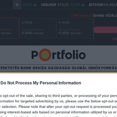
/HUF
361,97
0,07%
USD/HUF
313,25
0,05%
BITCOIN
64 493,6
DUNA VÍZÁL
Mit jelent ez?
3. blokk
4. blokk
0 MW
0 MW
/ 500 MW
/ 500 MW
/ 500 MW
-14
A Duna vízállása Paksnál -132 cm. A biztonsági határ -144 cm,
EFEKTETÉS
BANK
DEVIZA
GAZDASÁG
GLOBÁL
UNIÓS FORRÁ
TALOM
-
Do Not Process My Personal Information
, ami megmutatja, miért csa
to opt-out of the sale, sharing to third parties, or processing of your per
formation for targeted advertising by us, please use the below opt-out s
kan az Európai Unióban
r selection. Please note that after your opt-out request is processed y
eing interest-based ads based on personal information utilized by us or