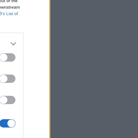
out of the
 downstream
B’s List of
 azt mutatja, hogy
lamint Dániában a
em keresnek annyit,
izetéses