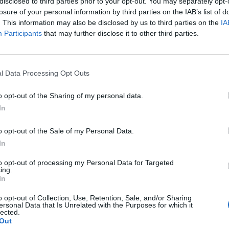
disclosed to third parties prior to your opt-out. You may separately opt-
losure of your personal information by third parties on the IAB’s list of
. This information may also be disclosed by us to third parties on the
IA
Participants
that may further disclose it to other third parties.
elemzői az Eurostat adatai alapján készítettek egy ábrát, amely
t hogyan változott az EU három legnagyobb gazdaságában, va
ta, továbbá azoknak az aránya, akiknek bár van munkahelye, n
l Data Processing Opt Outs
énységi küszöböt jelentő életszínvonalat.Megjegyzés:...
o opt-out of the Sharing of my personal data.
In
ASÓNK!
o opt-out of the Sale of my Personal Data.
a portfolio.hu hírarchívumához tartozik, melynek olvasása előf
In
ötött.
to opt-out of processing my Personal Data for Targeted
övetkezőket tartalmazza:
ing.
 teljes cikkarchívum
In
 BÉT elmúlt 2 év napon belüli
o opt-out of Collection, Use, Retention, Sale, and/or Sharing
ersonal Data that Is Unrelated with the Purposes for which it
lected.
Out
Előfizetés