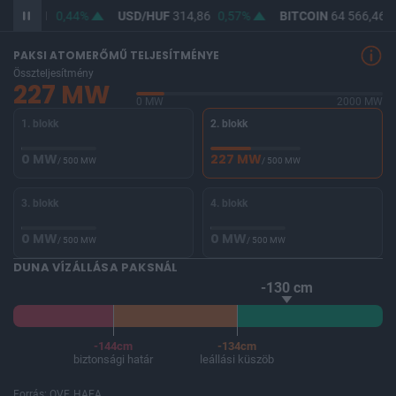
F
363,31
0,44%
USD/HUF
314,86
0,57%
BITCOIN
64 566,46
-
PAKSI ATOMERŐMŰ TELJESÍTMÉNYE
Összteljesítmény
227 MW
0 MW
2000 MW
1. blokk
2. blokk
0 MW
227 MW
/ 500 MW
/ 500 MW
3. blokk
4. blokk
0 MW
0 MW
/ 500 MW
/ 500 MW
DUNA VÍZÁLLÁSA PAKSNÁL
-130 cm
-144cm
-134cm
biztonsági határ
leállási küszöb
Forrás: OVF, HAEA