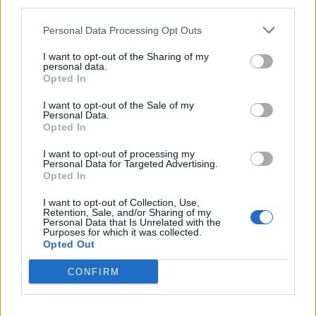
third parties.
világ egyik legszegényebb országa az abban foglaltaknál
is szigorúbb kibocsátáscsökkentési intézkedések
Personal Data Processing Opt Outs
bevezetésére készül az ország pénzügyminisztériumától...
I want to opt-out of the Sharing of my
personal data.
Opted In
KEDVES OLVASÓNK!
I want to opt-out of the Sale of my
A keresett cikk a portfolio.hu hírarchívumához
Personal Data.
Opted In
tartozik, melynek olvasása előfizetéses
regisztrációhoz kötött.
I want to opt-out of processing my
Personal Data for Targeted Advertising.
Az előfizetés a következőket tartalmazza:
Opted In
Portfolio.hu teljes cikkarchívum
I want to opt-out of Collection, Use,
Kötéslisták: BÉT elmúlt 2 év napon belüli
Retention, Sale, and/or Sharing of my
Personal Data that Is Unrelated with the
kötéslistái
Purposes for which it was collected.
Opted Out
Előfizetés
CONFIRM
MÁR ELŐFIZETŐNK VAGY?
BEJELENTKEZÉS