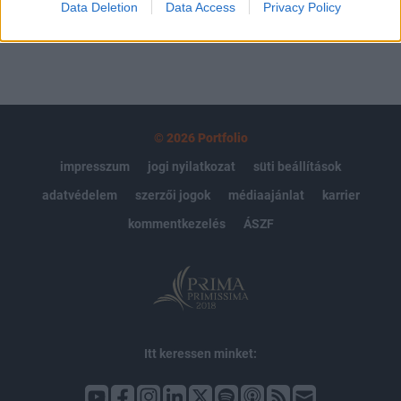
Data Deletion
Data Access
Privacy Policy
© 2026 Portfolio
impresszum
jogi nyilatkozat
süti beállítások
adatvédelem
szerzői jogok
médiaajánlat
karrier
kommentkezelés
ÁSZF
Itt keressen minket: