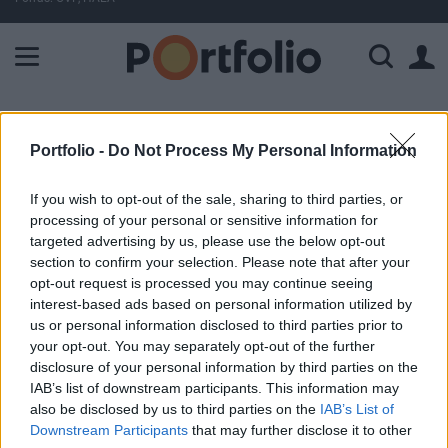
A Paksi Atomerőmű összteljesítménye 227 MW. A Duna vízállá
ELŐFIZETŐI TARTALOM
Portfolio -
Do Not Process My Personal Information
Új üzemanyagadóval mutat példát
If you wish to opt-out of the sale, sharing to third parties, or
a világ egyik legszegényebb
processing of your personal or sensitive information for
országa
targeted advertising by us, please use the below opt-out
section to confirm your selection. Please note that after your
opt-out request is processed you may continue seeing
Portfolio
interest-based ads based on personal information utilized by
2017. május 11. 11:53
us or personal information disclosed to third parties prior to
your opt-out. You may separately opt-out of the further
Úgynevezett karbon- vagy szénadót vet ki Banglades jövőre
disclosure of your personal information by third parties on the
az üzemanyagokra. Miközben a világ leggazdagabb
IAB’s list of downstream participants. This information may
also be disclosed by us to third parties on the
IAB’s List of
országai közül számosan éppen azon ügyködnek, hogy
Downstream Participants
that may further disclose it to other
farolhatnának ki a Párizsi Klímaegyezményből, addig a