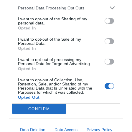
között a Balaton Sound, a VeszprémFest, a Művészetek
Personal Data Processing Opt Outs
Völgye, a Paloznaki Jazzpiknik, a STRAND...
I want to opt-out of the Sharing of my
personal data.
KEDVES OLVASÓNK!
Opted In
A keresett cikk a portfolio.hu hírarchívumához
I want to opt-out of the Sale of my
Personal Data.
tartozik, melynek olvasása előfizetéses
Opted In
regisztrációhoz kötött.
I want to opt-out of processing my
Az előfizetés a következőket tartalmazza:
Personal Data for Targeted Advertising.
Opted In
Portfolio.hu teljes cikkarchívum
Kötéslisták: BÉT elmúlt 2 év napon belüli
I want to opt-out of Collection, Use,
Retention, Sale, and/or Sharing of my
kötéslistái
Personal Data that Is Unrelated with the
Purposes for which it was collected.
Opted Out
Előfizetés
CONFIRM
MÁR ELŐFIZETŐNK VAGY?
BEJELENTKEZÉS
Data Deletion
Data Access
Privacy Policy