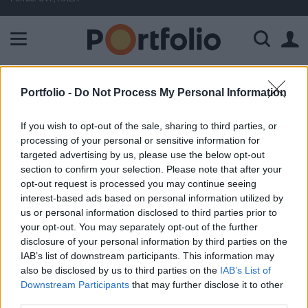
A Paksi Atomerőmű összteljesítménye 226 MW. A Duna vízállá
ELŐFIZETŐI TARTALOM
Portfolio -
Do Not Process My Personal Information
Fesztiválokkal tolnák ki a szezont
If you wish to opt-out of the sale, sharing to third parties, or
a Balatonnál
processing of your personal or sensitive information for
targeted advertising by us, please use the below opt-out
section to confirm your selection. Please note that after your
Portfolio
opt-out request is processed you may continue seeing
2017. május 25. 18:00
interest-based ads based on personal information utilized by
us or personal information disclosed to third parties prior to
your opt-out. You may separately opt-out of the further
Idén nyáron is komoly kulturális rendezvények lesznek a
disclosure of your personal information by third parties on the
Balaton körül: 30 helyszínen egymilliónál is több vendéget
IAB’s list of downstream participants. This information may
várnak a MOL Nagyon Balaton rendezvénysorozat
also be disclosed by us to third parties on the
IAB’s List of
eseményeire - tájékoztatták a szervezők a Portfolio-t. A
Downstream Participants
that may further disclose it to other
májustól októberig tartó programsorozatba tartozik többek
third parties.