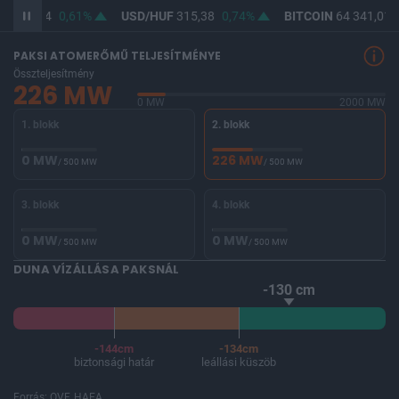
F
363,94
0,61%
USD/HUF
315,38
0,74%
BITCOIN
64 341,01
PAKSI ATOMERŐMŰ TELJESÍTMÉNYE
Összteljesítmény
226 MW
0 MW
2000 MW
1. blokk
2. blokk
0 MW
226 MW
/ 500 MW
/ 500 MW
3. blokk
4. blokk
0 MW
0 MW
/ 500 MW
/ 500 MW
DUNA VÍZÁLLÁSA PAKSNÁL
-130 cm
-144cm
-134cm
biztonsági határ
leállási küszöb
Forrás: OVF, HAEA