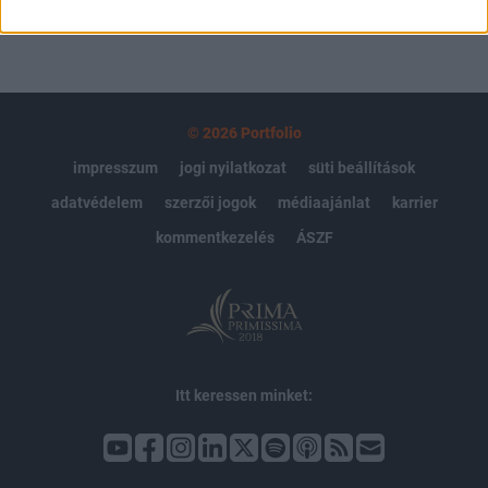
© 2026 Portfolio
impresszum
jogi nyilatkozat
süti beállítások
adatvédelem
szerzői jogok
médiaajánlat
karrier
kommentkezelés
ÁSZF
Itt keressen minket: