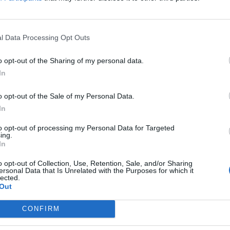
em vett jegyet, az már csak...
l Data Processing Opt Outs
ASÓNK!
o opt-out of the Sharing of my personal data.
a portfolio.hu hírarchívumához tartozik, melynek olvasása előf
In
ötött.
övetkezőket tartalmazza:
o opt-out of the Sale of my Personal Data.
 teljes cikkarchívum
In
 BÉT elmúlt 2 év napon belüli
to opt-out of processing my Personal Data for Targeted
ing.
In
Előfizetés
o opt-out of Collection, Use, Retention, Sale, and/or Sharing
ersonal Data that Is Unrelated with the Purposes for which it
lected.
Out
NK VAGY?
BEJELENTKEZÉS
CONFIRM