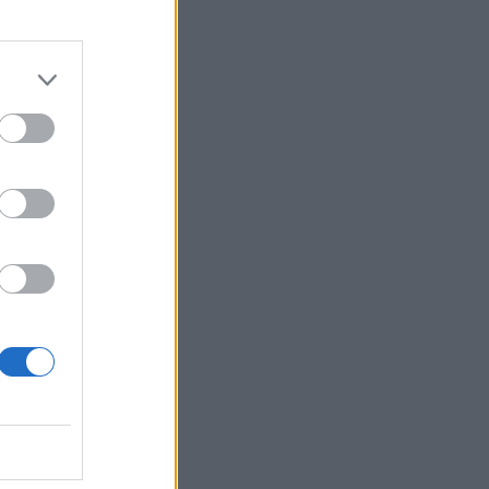
izetéses