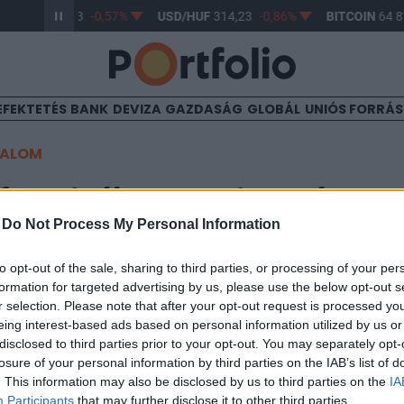
UR/HUF
363,33
-0,57%
USD/HUF
314,23
-0,86%
BITCOIN
64 8
EFEKTETÉS
BANK
DEVIZA
GAZDASÁG
GLOBÁL
UNIÓS FORRÁ
TALOM
fesztiválnap, amire már ne
-
Do Not Process My Personal Information
enni
to opt-out of the sale, sharing to third parties, or processing of your per
formation for targeted advertising by us, please use the below opt-out s
r selection. Please note that after your opt-out request is processed y
eing interest-based ads based on personal information utilized by us or
disclosed to third parties prior to your opt-out. You may separately opt-
iválszezon, ami azt is jelenti, hogy ideje elintézni a jegyvásárlás
losure of your personal information by third parties on the IAB’s list of
i. Az idén június 27-től július 1-jéig tartó soproni VOLT Fesztivá
. This information may also be disclosed by us to third parties on the
IA
r nem lehet napijegyet vásárolni, így aki kíváncsi a Linkin Par
Participants
that may further disclose it to other third parties.