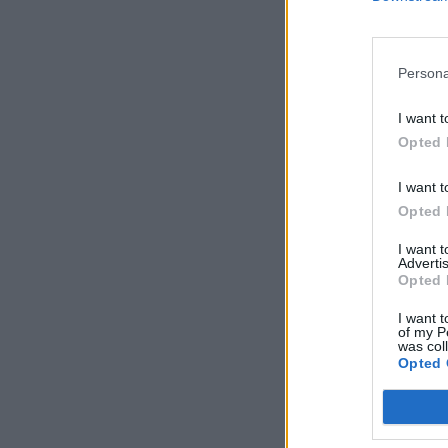
fellépésére és még n
Persona
KEDVES OLV
I want t
A keresett cikk 
Opted 
regisztrációhoz k
Az előfizetés a k
I want t
Portfolio.hu
Opted 
Kötéslisták:
I want 
kötéslistái
Advertis
Opted 
I want t
of my P
was col
Opted 
MÁR ELŐFIZETŐ