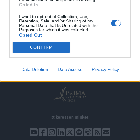
Opted In
I want to opt-out of Collection, Use,
Retention, Sale, and/or Sharing of my
Personal Data that Is Unrelated with the
Purposes for which it was collected.
Opted Out
© 2026 Portfolio
CONFIRM
impresszum
jogi nyilatkozat
süti beállítások
adatvédelem
szerzői jogok
médiaajánlat
karrier
Data Deletion
Data Access
Privacy Policy
kommentkezelés
ÁSZF
Itt keressen minket: