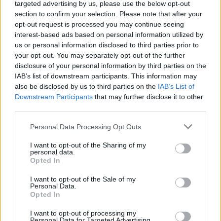
targeted advertising by us, please use the below opt-out
reprezentatív felmérés szerint a magyar lakosság kicsivel
section to confirm your selection. Please note that after your
több mint fele (54 százalék)...
opt-out request is processed you may continue seeing
interest-based ads based on personal information utilized by
us or personal information disclosed to third parties prior to
KEDVES OLVASÓNK!
your opt-out. You may separately opt-out of the further
disclosure of your personal information by third parties on the
A keresett cikk a portfolio.hu hírarchívumához
IAB’s list of downstream participants. This information may
tartozik, melynek olvasása előfizetéses
also be disclosed by us to third parties on the
IAB’s List of
regisztrációhoz kötött.
Downstream Participants
that may further disclose it to other
third parties.
Az előfizetés a következőket tartalmazza:
Portfolio.hu teljes cikkarchívum
Personal Data Processing Opt Outs
Kötéslisták: BÉT elmúlt 2 év napon belüli
I want to opt-out of the Sharing of my
kötéslistái
personal data.
Opted In
Előfizetés
I want to opt-out of the Sale of my
Personal Data.
Opted In
MÁR ELŐFIZETŐNK VAGY?
BEJELENTKEZÉS
I want to opt-out of processing my
Personal Data for Targeted Advertising.