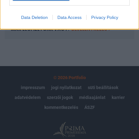
Előfizetés
Data Deletion
Data Access
Privacy Policy
MÁR ELŐFIZETŐNK VAGY?
BEJELENTKEZÉS
© 2026 Portfolio
impresszum
jogi nyilatkozat
süti beállítások
adatvédelem
szerzői jogok
médiaajánlat
karrier
kommentkezelés
ÁSZF