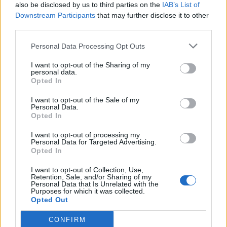
also be disclosed by us to third parties on the
IAB’s List of
2007. január 9-én Steve Jobs felemelte az iPhone-ját és
Downstream Participants
that may further disclose it to other
felhívott egy San Fransisco-i Starbucksot. A beszélgetés
third parties.
így hangzott: Ying Hang Zhang (Starbucks): Jó reggelt,
miben segíthetek?Steve Jobs: Szeretnék rendelni 4000
Personal Data Processing Opt Outs
tejeskávét elvitelre, kérem.Egy kis hatásszünet után pedig:
I want to opt-out of the Sharing of my
Steve Jobs: Csak vicceltem. Téves szám. Viszont
personal data.
hallásra.Amikor Steve Jobs letette a telefont, egy...
Opted In
I want to opt-out of the Sale of my
Personal Data.
KEDVES OLVASÓNK!
Opted In
A keresett cikk a portfolio.hu hírarchívumához
I want to opt-out of processing my
Personal Data for Targeted Advertising.
tartozik, melynek olvasása előfizetéses
Opted In
regisztrációhoz kötött.
I want to opt-out of Collection, Use,
Az előfizetés a következőket tartalmazza:
Retention, Sale, and/or Sharing of my
Personal Data that Is Unrelated with the
Portfolio.hu teljes cikkarchívum
Purposes for which it was collected.
Kötéslisták: BÉT elmúlt 2 év napon belüli
Opted Out
kötéslistái
CONFIRM