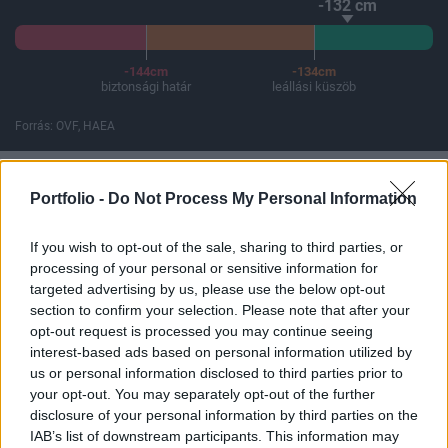
-132 cm
-144cm
-134cm
biztonsági határ
leállási küszöb
Forrás: OVF, HAEA
A Paksi Atomerőmű összteljesítménye 226 MW. A Duna vízállá
Portfolio -
Do Not Process My Personal Information
If you wish to opt-out of the sale, sharing to third parties, or
ELŐFIZETŐI TARTALOM
processing of your personal or sensitive information for
targeted advertising by us, please use the below opt-out
Íme az első beszélgetés, amit egy
section to confirm your selection. Please note that after your
iPhone-on folytattak
opt-out request is processed you may continue seeing
interest-based ads based on personal information utilized by
us or personal information disclosed to third parties prior to
Portfolio
your opt-out. You may separately opt-out of the further
2017. június 29. 15:19
disclosure of your personal information by third parties on the
IAB’s list of downstream participants. This information may