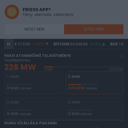
FRISSS APP!
Tény, elemzés, vélemény
MOST NEM
LETÖLTÖM
USD/HUF
313,00
-0,02%
BITCOIN
64 668,86
0,96%
BUX
148 0
PAKSI ATOMERŐMŰ TELJESÍTMÉNYE
Összteljesítmény
226 MW
0 MW
2000 MW
1. blokk
2. blokk
0 MW
226 MW
/ 500 MW
/ 500 MW
3. blokk
4. blokk
0 MW
0 MW
/ 500 MW
/ 500 MW
DUNA VÍZÁLLÁSA PAKSNÁL