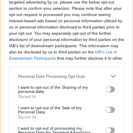
targeted advertising by us, please use the below opt-out
végéig pedig tovább nőhet majd a két ország közötti
section to confirm your selection. Please note that after your
különbség. A World Economic Forum...
opt-out request is processed you may continue seeing
interest-based ads based on personal information utilized by
us or personal information disclosed to third parties prior to
KEDVES OLVASÓNK!
your opt-out. You may separately opt-out of the further
disclosure of your personal information by third parties on the
A keresett cikk a portfolio.hu hírarchívumához
IAB’s list of downstream participants. This information may
tartozik, melynek olvasása előfizetéses
also be disclosed by us to third parties on the
IAB’s List of
regisztrációhoz kötött.
Downstream Participants
that may further disclose it to other
third parties.
Az előfizetés a következőket tartalmazza:
Portfolio.hu teljes cikkarchívum
Personal Data Processing Opt Outs
Kötéslisták: BÉT elmúlt 2 év napon belüli
I want to opt-out of the Sharing of my
kötéslistái
personal data.
Opted In
Előfizetés
I want to opt-out of the Sale of my
Personal Data.
Opted In
MÁR ELŐFIZETŐNK VAGY?
BEJELENTKEZÉS
I want to opt-out of processing my
Personal Data for Targeted Advertising.