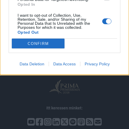
Opted In
I want to opt-out of Collection, Use,
Retention, Sale, and/or Sharing of my
Personal Data that Is Unrelated with the
Purposes for which it was collected.
Opted Out
© 2026 Portfolio
CONFIRM
impresszum
jogi nyilatkozat
süti beállítások
adatvédelem
szerzői jogok
médiaajánlat
karrier
Data Deletion
Data Access
Privacy Policy
kommentkezelés
ÁSZF
Itt keressen minket: