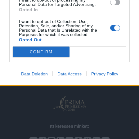
I want to opt-out of processing my
MÁR ELŐFIZETŐNK VAGY?
BEJELENTKEZÉS
Personal Data for Targeted Advertising.
Opted In
I want to opt-out of Collection, Use,
Retention, Sale, and/or Sharing of my
Personal Data that Is Unrelated with the
Purposes for which it was collected.
Opted Out
© 2026 Portfolio
CONFIRM
impresszum
jogi nyilatkozat
süti beállítások
adatvédelem
szerzői jogok
médiaajánlat
karrier
Data Deletion
Data Access
Privacy Policy
kommentkezelés
ÁSZF
Itt keressen minket: