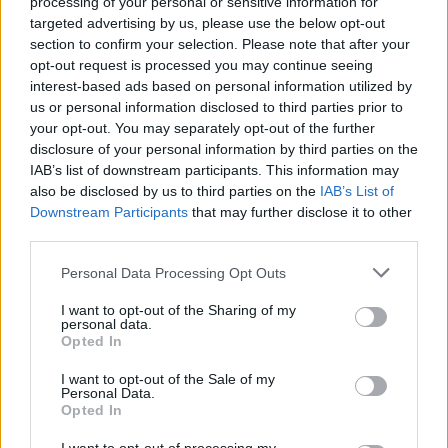
amely önmagát képes automatikusan, leállás nélkül
processing of your personal or sensitive information for
frissíteni, így folyamatosan képes frissen tartani a
targeted advertising by us, please use the below opt-out
section to confirm your selection. Please note that after your
kibervédelmét. A hagyományos rendszerek védelmének
opt-out request is processed you may continue seeing
frissen tartásánál az egyik legnagyobb probléma, hogy...
interest-based ads based on personal information utilized by
us or personal information disclosed to third parties prior to
your opt-out. You may separately opt-out of the further
KEDVES OLVASÓNK!
disclosure of your personal information by third parties on the
IAB’s list of downstream participants. This information may
A keresett cikk a portfolio.hu hírarchívumához
also be disclosed by us to third parties on the
IAB’s List of
tartozik, melynek olvasása előfizetéses
Downstream Participants
that may further disclose it to other
regisztrációhoz kötött.
third parties.
Az előfizetés a következőket tartalmazza:
Personal Data Processing Opt Outs
Portfolio.hu teljes cikkarchívum
Kötéslisták: BÉT elmúlt 2 év napon belüli
I want to opt-out of the Sharing of my
personal data.
kötéslistái
Opted In
I want to opt-out of the Sale of my
Előfizetés
Personal Data.
Opted In