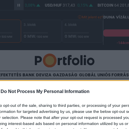
HUF
365,70
0,08%
USD/HUF
317,43
0,15%
BITCOIN
64 201,8
DUNA VÍZÁL
Mit jelent ez?
3. blokk
4. blokk
0 MW
0 MW
/ 500 MW
/ 500 MW
/ 500 MW
-144c
A Duna vízállása Paksnál -128 cm. A biztonsági határ -144 cm,
EFEKTETÉS
BANK
DEVIZA
GAZDASÁG
GLOBÁL
UNIÓS FORRÁ
TALOM
-
Do Not Process My Personal Information
mberek testrészeivel keresk
to opt-out of the sale, sharing to third parties, or processing of your per
formation for targeted advertising by us, please use the below opt-out s
masat kaszálnak rajta
r selection. Please note that after your opt-out request is processed y
eing interest-based ads based on personal information utilized by us or