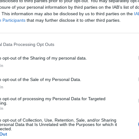
disclosed to third parties prior to your opt-out. You may separately opt-
losure of your personal information by third parties on the IAB’s list of
04
. This information may also be disclosed by us to third parties on the
IA
Participants
that may further disclose it to other third parties.
öbb ezer ember ajánlja fel testét orvosi célokra, cserébe némi 
an nem csak orvosi célokat szolgálnak, hanem egyszerűen kere
k egy nagyrészt szabályozatlan piacon. A transzplantációs sz
l Data Processing Opt Outs
ta az amerikai kormány, ezzel szemben a halott testek nem tran
o opt-out of the Sharing of my personal data.
In
ASÓNK!
o opt-out of the Sale of my Personal Data.
a portfolio.hu hírarchívumához tartozik, melynek olvasása előf
In
ötött.
to opt-out of processing my Personal Data for Targeted
övetkezőket tartalmazza:
ing.
 teljes cikkarchívum
In
 BÉT elmúlt 2 év napon belüli
o opt-out of Collection, Use, Retention, Sale, and/or Sharing
ersonal Data that Is Unrelated with the Purposes for which it
lected.
Out
Előfizetés