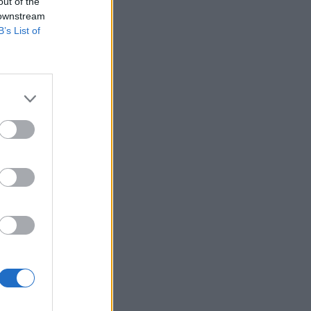
out of the
 downstream
B’s List of
pénzt spórolhatnak
skedelmi tárgyak,
ervek piacát komoly
szplantációs...
izetéses