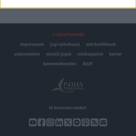
© 2026 Portfolio
impresszum
jogi nyilatkozat
süti beállítások
adatvédelem
szerzői jogok
médiaajánlat
karrier
kommentkezelés
ÁSZF
Itt keressen minket: