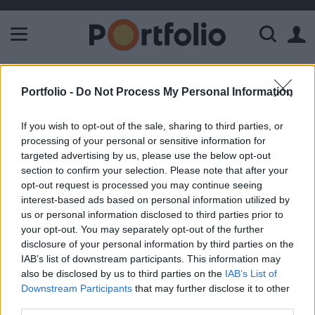
A Paksi Atomerőmű összteljesítménye 226 MW. A Duna vízállá
ELŐFIZETŐI TARTALOM
Portfolio -
Do Not Process My Personal Information
Nagyon nem állunk jól a
If you wish to opt-out of the sale, sharing to third parties, or
klímavédelemben
processing of your personal or sensitive information for
targeted advertising by us, please use the below opt-out
section to confirm your selection. Please note that after your
Portfolio
opt-out request is processed you may continue seeing
2018. május 05. 15:06
interest-based ads based on personal information utilized by
us or personal information disclosed to third parties prior to
A Climate Action Tracker rendszeresen közzéteszi, hogy az
your opt-out. You may separately opt-out of the further
egyes országok milyen lépéseket tesznek azért, hogy a
disclosure of your personal information by third parties on the
IAB’s list of downstream participants. This information may
párizsi éghajlatvédelmi egyezményben tett vállalásaiknak
also be disclosed by us to third parties on the
IAB’s List of
megfeleljenek. A most közzétett frissítésben az általuk
Downstream Participants
that may further disclose it to other
követett 32 országból 23 esetében vizsgálták meg a
third parties.
klímavédelmi lépéseket. A legfontosabb megállapítás az,