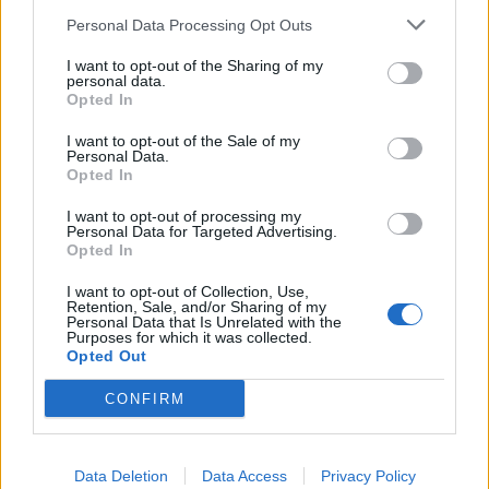
hogy tavaly november óta látható előrelépés...
Personal Data Processing Opt Outs
I want to opt-out of the Sharing of my
personal data.
KEDVES OLVASÓNK!
Opted In
A keresett cikk a portfolio.hu hírarchívumához
I want to opt-out of the Sale of my
Personal Data.
tartozik, melynek olvasása előfizetéses
Opted In
regisztrációhoz kötött.
I want to opt-out of processing my
Az előfizetés a következőket tartalmazza:
Personal Data for Targeted Advertising.
Opted In
Portfolio.hu teljes cikkarchívum
Kötéslisták: BÉT elmúlt 2 év napon belüli
I want to opt-out of Collection, Use,
Retention, Sale, and/or Sharing of my
kötéslistái
Personal Data that Is Unrelated with the
Purposes for which it was collected.
Opted Out
Előfizetés
CONFIRM
MÁR ELŐFIZETŐNK VAGY?
BEJELENTKEZÉS
Data Deletion
Data Access
Privacy Policy