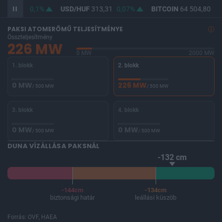
F
362,08
0,1%
USD/HUF
313,31
0,07%
BITCOIN
64 504,80
-0
PAKSI ATOMERŐMŰ TELJESÍTMÉNYE
Összteljesítmény
226 MW
0 MW
2000 MW
1. blokk
2. blokk
0 MW
226 MW
/ 500 MW
/ 500 MW
3. blokk
4. blokk
0 MW
0 MW
/ 500 MW
/ 500 MW
DUNA VÍZÁLLÁSA PAKSNÁL
-132 cm
-144cm
-134cm
biztonsági határ
leállási küszöb
Forrás: OVF, HAEA