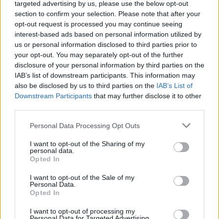
targeted advertising by us, please use the below opt-out
itthon, a Corvinus gazdinfós hallgatói közül pedig minden
section to confirm your selection. Please note that after your
harmadik ebben a témakörben szeretne...
opt-out request is processed you may continue seeing
interest-based ads based on personal information utilized by
us or personal information disclosed to third parties prior to
KEDVES OLVASÓNK!
your opt-out. You may separately opt-out of the further
disclosure of your personal information by third parties on the
A keresett cikk a portfolio.hu hírarchívumához
IAB’s list of downstream participants. This information may
tartozik, melynek olvasása előfizetéses
also be disclosed by us to third parties on the
IAB’s List of
regisztrációhoz kötött.
Downstream Participants
that may further disclose it to other
third parties.
Az előfizetés a következőket tartalmazza:
Portfolio.hu teljes cikkarchívum
Personal Data Processing Opt Outs
Kötéslisták: BÉT elmúlt 2 év napon belüli
I want to opt-out of the Sharing of my
kötéslistái
personal data.
Opted In
Előfizetés
I want to opt-out of the Sale of my
Personal Data.
Opted In
MÁR ELŐFIZETŐNK VAGY?
BEJELENTKEZÉS
I want to opt-out of processing my
Personal Data for Targeted Advertising.