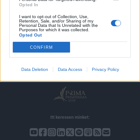
Opted In
I want to opt-out of Collection, Use,
Retention, Sale, and/or Sharing of my
Personal Data that Is Unrelated with the
Purposes for which it was collected.
Opted Out
© 2026 Portfolio
CONFIRM
impresszum
jogi nyilatkozat
süti beállítások
adatvédelem
szerzői jogok
médiaajánlat
karrier
Data Deletion
Data Access
Privacy Policy
kommentkezelés
ÁSZF
Itt keressen minket: