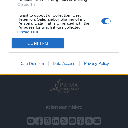
Opted In
I want to opt-out of Collection, Use,
Retention, Sale, and/or Sharing of my
Personal Data that Is Unrelated with the
Purposes for which it was collected.
Opted Out
© 2026 Portfolio
CONFIRM
impresszum
jogi nyilatkozat
süti beállítások
adatvédelem
szerzői jogok
médiaajánlat
karrier
Data Deletion
Data Access
Privacy Policy
kommentkezelés
ÁSZF
Itt keressen minket: