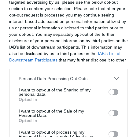
targeted advertising by us, please use the below opt-out
az életet. Kutatócsoportunk kimutatta, hogy a magasabb
section to confirm your selection. Please note that after your
fehérjebevitel felgyorsítja...
opt-out request is processed you may continue seeing
interest-based ads based on personal information utilized by
us or personal information disclosed to third parties prior to
KEDVES OLVASÓNK!
your opt-out. You may separately opt-out of the further
disclosure of your personal information by third parties on the
A keresett cikk a portfolio.hu hírarchívumához
IAB’s list of downstream participants. This information may
tartozik, melynek olvasása előfizetéses
also be disclosed by us to third parties on the
IAB’s List of
regisztrációhoz kötött.
Downstream Participants
that may further disclose it to other
third parties.
Az előfizetés a következőket tartalmazza:
Portfolio.hu teljes cikkarchívum
Personal Data Processing Opt Outs
Kötéslisták: BÉT elmúlt 2 év napon belüli
I want to opt-out of the Sharing of my
kötéslistái
personal data.
Opted In
Előfizetés
I want to opt-out of the Sale of my
Personal Data.
Opted In
MÁR ELŐFIZETŐNK VAGY?
BEJELENTKEZÉS
I want to opt-out of processing my
Personal Data for Targeted Advertising.