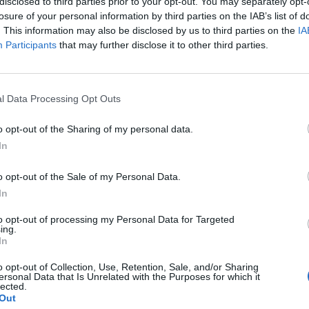
disclosed to third parties prior to your opt-out. You may separately opt-
losure of your personal information by third parties on the IAB’s list of
. This information may also be disclosed by us to third parties on the
IA
Participants
that may further disclose it to other third parties.
etamfetamint foglalt le az ausztrál rendőrség Melbourne-ben, 
a - jelentették be az ausztrál hatóságok pénteken. A kábítószer
ék fel, hangszórókba rejtve, melyek egy Bangkokban feladott k
l Data Processing Opt Outs
kilogramm metamfetamint és 37 kilogramm heroint foglaltak...
o opt-out of the Sharing of my personal data.
In
ASÓNK!
o opt-out of the Sale of my Personal Data.
a portfolio.hu hírarchívumához tartozik, melynek olvasása előf
In
ötött.
to opt-out of processing my Personal Data for Targeted
övetkezőket tartalmazza:
ing.
 teljes cikkarchívum
In
 BÉT elmúlt 2 év napon belüli
o opt-out of Collection, Use, Retention, Sale, and/or Sharing
ersonal Data that Is Unrelated with the Purposes for which it
lected.
Out
Előfizetés