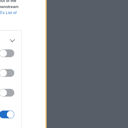
out of the
 downstream
B’s List of
és ekkora fogásra
t légmentesen lezárt
onténerben érkeztek
izetéses