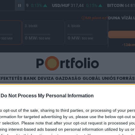
UR/HUF
365,89
0,13%
USD/HUF
317,44
0,15%
BITCOIN
64 813
DUNA VÍZÁL
Mit jelent ez?
3. blokk
4. blokk
0 MW
0 MW
/ 500 MW
/ 500 MW
/ 500 MW
-134c
A Duna vízállása Paksnál -126 cm. A leállási küszöb -134 cm,
EFEKTETÉS
BANK
DEVIZA
GAZDASÁG
GLOBÁL
UNIÓS FORRÁ
TALOM
-
Do Not Process My Personal Information
us ausztrál kábítószerfogás 
to opt-out of the sale, sharing to third parties, or processing of your per
formation for targeted advertising by us, please use the below opt-out s
etetlen a kereslet
r selection. Please note that after your opt-out request is processed y
eing interest-based ads based on personal information utilized by us or