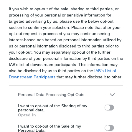
Az élvonalbeli együttes vezetésének szerdai közleménye
If you wish to opt-out of the sale, sharing to third parties, or
szerint a Stade Velodrome helyiségeiben is elvégezhetők a
processing of your personal or sensitive information for
targeted advertising by us, please use the below opt-out
tömeges oltások. A humanitárius ajánlatot az után tették
section to confirm your selection. Please note that after your
az OM irányítói, hogy a vakcina beadása lassú ütemben
opt-out request is processed you may continue seeing
kezdődött el az országban. A Reuters brit hírügynökség
interest-based ads based on personal information utilized by
beszámolója szerint a tesztelések felgyorsítását szolgáló
us or personal information disclosed to third parties prior to
kampány meghirdetése előtt...
your opt-out. You may separately opt-out of the further
disclosure of your personal information by third parties on the
IAB’s list of downstream participants. This information may
KEDVES OLVASÓNK!
also be disclosed by us to third parties on the
IAB’s List of
Downstream Participants
that may further disclose it to other
A keresett cikk a portfolio.hu hírarchívumához
third parties.
tartozik, melynek olvasása előfizetéses
regisztrációhoz kötött.
Personal Data Processing Opt Outs
Az előfizetés a következőket tartalmazza:
I want to opt-out of the Sharing of my
personal data.
Portfolio.hu teljes cikkarchívum
Opted In
Kötéslisták: BÉT elmúlt 2 év napon belüli
I want to opt-out of the Sale of my
kötéslistái
Personal Data.