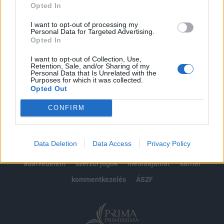
Opted In
Előfizetés
I want to opt-out of processing my
Personal Data for Targeted Advertising.
Opted In
MÁR ELŐFIZETŐNK VAGY?
BEJELENTKEZÉS
I want to opt-out of Collection, Use,
Retention, Sale, and/or Sharing of my
Personal Data that Is Unrelated with the
Purposes for which it was collected.
Opted Out
CONFIRM
© 2026 Portfolio
Data Deletion
Data Access
Privacy Policy
impresszum
jogi nyilatkozat
süti beállítások
adatvédelem
szerzői jogok
médiaajánlat
karrier
kommentkezelés
ÁSZF