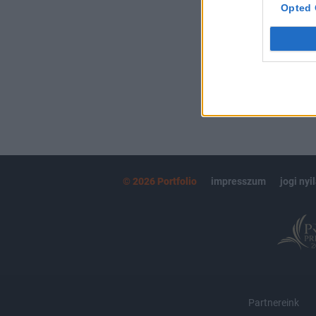
kötéslistái
Opted 
MÁR ELŐFIZETŐ
© 2026 Portfolio
impresszum
jogi nyi
Partnereink