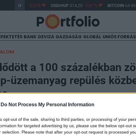
/HUF
363,17
-0,61%
USD/HUF
314,20
-0,87%
BITCOIN
64 965
EFEKTETÉS
BANK
DEVIZA
GAZDASÁG
GLOBÁL
UNIÓS FORRÁ
TALOM
ődött a 100 százalékban zö
ép-üzemanyag repülés közb
se
-
Do Not Process My Personal Information
37
to opt-out of the sale, sharing to third parties, or processing of your per
formation for targeted advertising by us, please use the below opt-out s
r selection. Please note that after your opt-out request is processed y
semlegességét szolgálja az a kutatás, amely a repülő