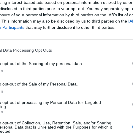
eing interest-based ads based on personal information utilized by us or
k részvételével megkezdte a 100 százalékban fenntart
disclosed to third parties prior to your opt-out. You may separately opt-
ép üzemanyag, az SAF (sustainable aviation fuel) rep
losure of your personal information by third parties on the IAB’s list of
Airbus A350 szélestörzsű utasszállító repülőgépen – ol
. This information may also be disclosed by us to third parties on the
IA
Participants
that may further disclose it to other third parties.
yében.
t kutatóközpont, a DLR, a Rolls-Royce valamint a SAF előállításá
e az iparágban úttörőnek számító, az „Alternatív üzemanyagok 
l Data Processing Opt Outs
ECLIF3) elnevezésű projekt elindítása érdekében közösen vizsgál
rtható üzemanyag, a SAF hatását repülés hatékonyságára...
o opt-out of the Sharing of my personal data.
In
ASÓNK!
o opt-out of the Sale of my Personal Data.
In
a portfolio.hu hírarchívumához tartozik, melynek olvasása előf
ötött.
to opt-out of processing my Personal Data for Targeted
ing.
övetkezőket tartalmazza:
In
 teljes cikkarchívum
o opt-out of Collection, Use, Retention, Sale, and/or Sharing
 BÉT elmúlt 2 év napon belüli
ersonal Data that Is Unrelated with the Purposes for which it
lected.