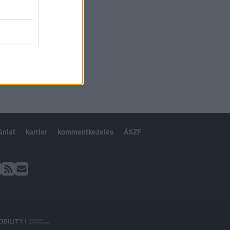
ánlat
karrier
kommentkezelés
ÁSZF