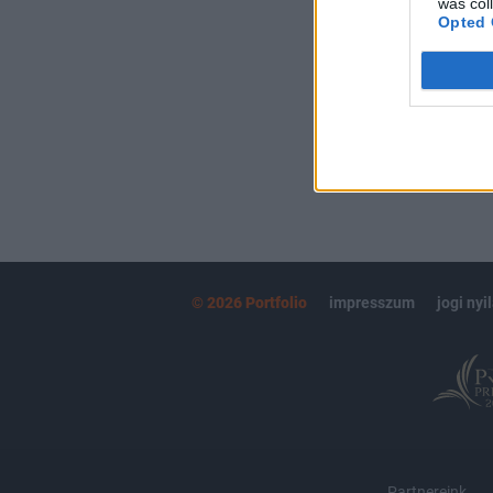
was col
kötéslistái
Opted 
MÁR ELŐFIZETŐ
© 2026 Portfolio
impresszum
jogi nyi
Partnereink