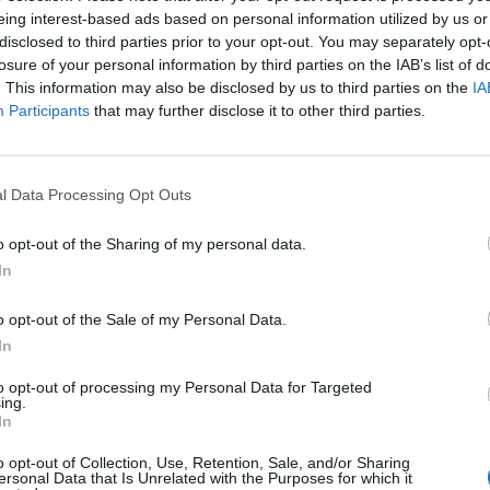
eing interest-based ads based on personal information utilized by us or
34
disclosed to third parties prior to your opt-out. You may separately opt-
losure of your personal information by third parties on the IAB’s list of
. This information may also be disclosed by us to third parties on the
IA
tizedes mélypontjára süllyedt februárban az antarktis
Participants
that may further disclose it to other third parties.
zölte hétfőn az Európai Unió Copernicus Légkörmegfigy
tlagosan 27 százalékkal volt kisebb az antarktiszi jégtakaró 
l Data Processing Opt Outs
igi legalacsonyabb szintjére süllyedt a mérések 1979-es kezdte ó
s az északi Weddell-tengerben volt kisebb a tengerjég kiterjedé
o opt-out of the Sharing of my personal data.
. Ennél jobban alakult a helyzet az Északi-sarkvidéken...
In
ASÓNK!
o opt-out of the Sale of my Personal Data.
In
a portfolio.hu hírarchívumához tartozik, melynek olvasása előf
to opt-out of processing my Personal Data for Targeted
ötött.
ing.
In
övetkezőket tartalmazza:
 teljes cikkarchívum
o opt-out of Collection, Use, Retention, Sale, and/or Sharing
ersonal Data that Is Unrelated with the Purposes for which it
 BÉT elmúlt 2 év napon belüli