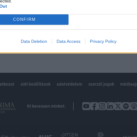
lected.
Out
CONFIRM
Előfizetés
Data Deletion
Data Access
Privacy Policy
NK VAGY?
BEJELENTKEZÉS
latkozat
süti beállítások
adatvédelem
szerzői jogok
médiaaj
Itt keressen minket: