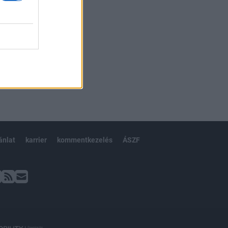
ánlat
karrier
kommentkezelés
ÁSZF