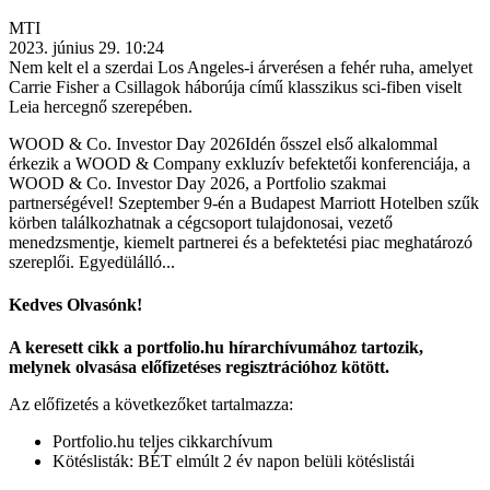
MTI
2023. június 29. 10:24
Nem kelt el a szerdai Los Angeles-i árverésen a fehér ruha, amelyet
Carrie Fisher a Csillagok háborúja című klasszikus sci-fiben viselt
Leia hercegnő szerepében.
WOOD & Co. Investor Day 2026Idén ősszel első alkalommal
érkezik a WOOD & Company exkluzív befektetői konferenciája, a
WOOD & Co. Investor Day 2026, a Portfolio szakmai
partnerségével! Szeptember 9-én a Budapest Marriott Hotelben szűk
körben találkozhatnak a cégcsoport tulajdonosai, vezető
menedzsmentje, kiemelt partnerei és a befektetési piac meghatározó
szereplői. Egyedülálló...
Kedves Olvasónk!
A keresett cikk a portfolio.hu hírarchívumához tartozik,
melynek olvasása előfizetéses regisztrációhoz kötött.
Az előfizetés a következőket tartalmazza:
Portfolio.hu teljes cikkarchívum
Kötéslisták: BÉT elmúlt 2 év napon belüli kötéslistái