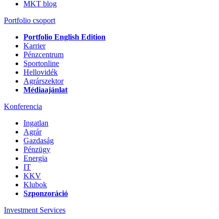
MKT blog
Portfolio csoport
Portfolio English Edition
Karrier
Pénzcentrum
Sportonline
Hellovidék
Agrárszektor
Médiaajánlat
Konferencia
Ingatlan
Agrár
Gazdaság
Pénzügy
Energia
IT
KKV
Klubok
Szponzoráció
Investment Services