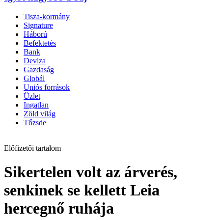
Tisza-kormány
Signature
Háború
Befektetés
Bank
Deviza
Gazdaság
Globál
Uniós források
Üzlet
Ingatlan
Zöld világ
Tőzsde
Előfizetői tartalom
Sikertelen volt az árverés,
senkinek se kellett Leia
hercegnő ruhája