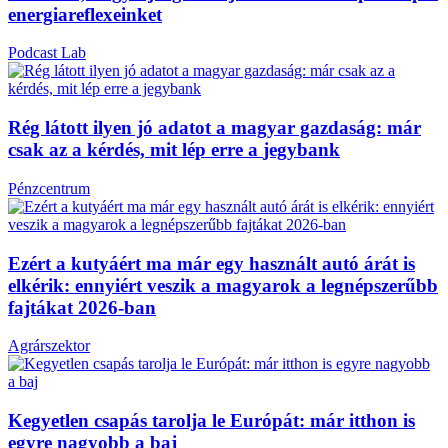
energiareflexeinket
Podcast Lab
Rég látott ilyen jó adatot a magyar gazdaság: már
csak az a kérdés, mit lép erre a
jegybank
Pénzcentrum
Ezért a kutyáért ma már egy használt autó árát is
elkérik: ennyiért veszik a magyarok a legnépszerűbb
fajtákat 2026-ban
Agrárszektor
Kegyetlen csapás tarolja le Európát: már itthon is
egyre nagyobb a baj