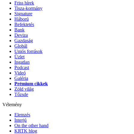
Friss hírek
Tisza-kormány
Signature
Háború
Befektetés
Bank
Deviza
Gazdaság
Globál
Uniós források
Üzlet
Ingatlan
Podcast
Videó
Galéria
Prémium cikkek
Zöld világ
Tőzsde
Vélemény
Elemzés
Interjú
On the other hand
KRTK blog