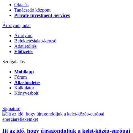
Oktatás
Tanácsadó központ
Private Investment Services
Árfolyam, adat
Árfolyam
Befektetésialap-kereső
Adatletöltés
Előfizetés
Szolgáltatás
Mobilapp
Fórum
Álláshirdetés
Kalkulátor
Könyvesbolt
Signature
Itt az idő, hogy újragondoljuk a kelet-közép-európai