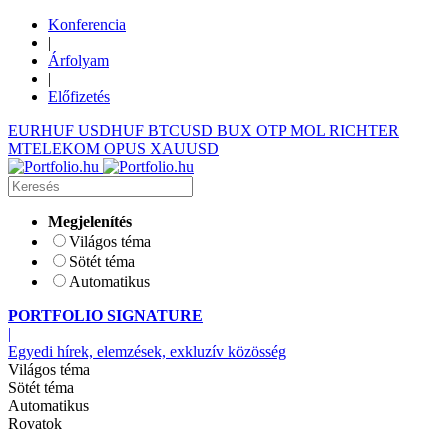
Konferencia
|
Árfolyam
|
Előfizetés
EURHUF
USDHUF
BTCUSD
BUX
OTP
MOL
RICHTER
MTELEKOM
OPUS
XAUUSD
Megjelenítés
Világos téma
Sötét téma
Automatikus
PORTFOLIO SIGNATURE
|
Egyedi hírek, elemzések, exkluzív közösség
Világos téma
Sötét téma
Automatikus
Rovatok