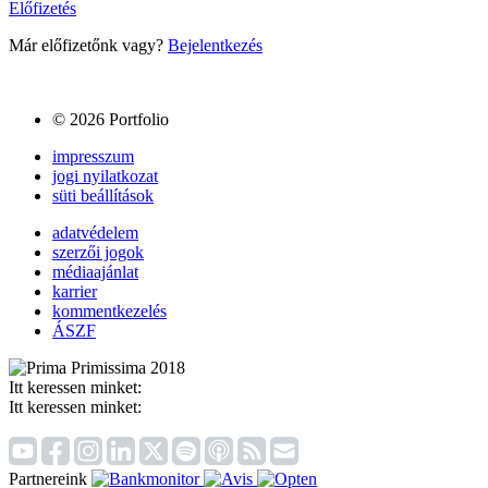
Előfizetés
Már előfizetőnk vagy?
Bejelentkezés
© 2026 Portfolio
impresszum
jogi nyilatkozat
süti beállítások
adatvédelem
szerzői jogok
médiaajánlat
karrier
kommentkezelés
ÁSZF
Itt keressen minket:
Itt keressen minket:
Partnereink