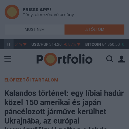
FRISSS APP!
Tény, elemzés, vélemény
MOST NEM
LETÖLTÖM
3,17
-0,61%
USD/HUF
314,20
-0,87%
BITCOIN
64 960,50
0,1
ELŐFIZETŐI TARTALOM
Kalandos történet: egy líbiai hadúr
közel 150 amerikai és japán
páncélozott járműve kerülhet
Ukrajnába, az európai