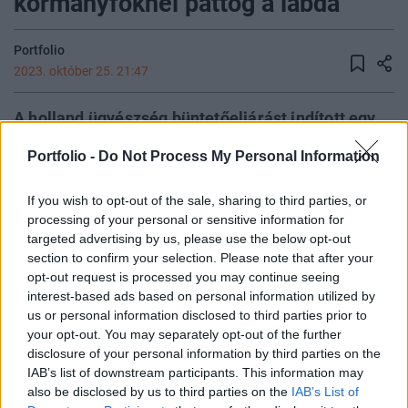
kormányfőknél pattog a labda
Portfolio
2023. október 25. 21:47
A holland ügyészség büntetőeljárást indított egy
holland hajózási társaság ellen a Líbiával
Portfolio -
Do Not Process My Personal Information
szembeni fegyverembargó megsértése miatt. A
Groningen hajózási társaság egyik teherhajója
If you wish to opt-out of the sale, sharing to third parties, or
tavaly megpróbált páncélozott járműveket
processing of your personal or sensitive information for
szállítani az országba, de lebukott. Brüsszelben
targeted advertising by us, please use the below opt-out
section to confirm your selection. Please note that after your
azt követelik, hogy a lefoglalt páncélozott
opt-out request is processed you may continue seeing
járműveket adományozzák Ukrajnának – számolt
interest-based ads based on personal information utilized by
be róla a holland RTL News.
us or personal information disclosed to third parties prior to
your opt-out. You may separately opt-out of the further
Még 2022. október 11-én azonban az észak-afrikai
disclosure of your personal information by third parties on the
partoknál a holland MV Meerdijk teherhajót az IRINI uniós
IAB’s list of downstream participants. This information may
katonai misszió egyik haditengerészeti hajója
also be disclosed by us to third parties on the
IAB’s List of