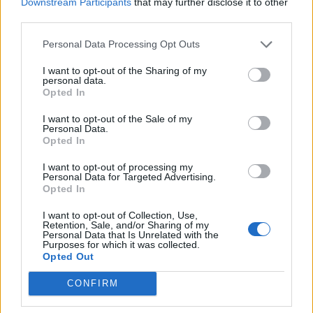
Downstream Participants
that may further disclose it to other
feltartóztatta. Ez a misszió a Földközi-tengeren folytatott
third parties.
járőrözéssel próbálja megakadályozni a 2011 óta
polgárháború sújtotta Líbiával szemben fennálló
Personal Data Processing Opt Outs
fegyverembargó megsértését. Az MV Meerdijk 41 darab
BATT...
I want to opt-out of the Sharing of my
personal data.
Opted In
KEDVES OLVASÓNK!
I want to opt-out of the Sale of my
Personal Data.
Opted In
A keresett cikk a portfolio.hu hírarchívumához
tartozik, melynek olvasása előfizetéses
I want to opt-out of processing my
regisztrációhoz kötött.
Personal Data for Targeted Advertising.
Opted In
Az előfizetés a következőket tartalmazza:
I want to opt-out of Collection, Use,
Portfolio.hu teljes cikkarchívum
Retention, Sale, and/or Sharing of my
Personal Data that Is Unrelated with the
Kötéslisták: BÉT elmúlt 2 év napon belüli
Purposes for which it was collected.
kötéslistái
Opted Out
CONFIRM
Előfizetés