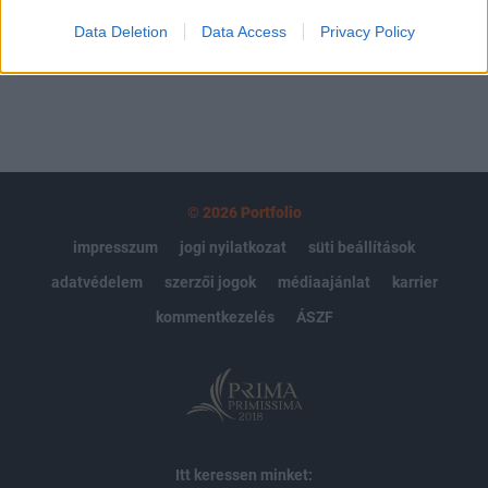
Data Deletion
Data Access
Privacy Policy
MÁR ELŐFIZETŐNK VAGY?
BEJELENTKEZÉS
© 2026 Portfolio
impresszum
jogi nyilatkozat
süti beállítások
adatvédelem
szerzői jogok
médiaajánlat
karrier
kommentkezelés
ÁSZF
Itt keressen minket: