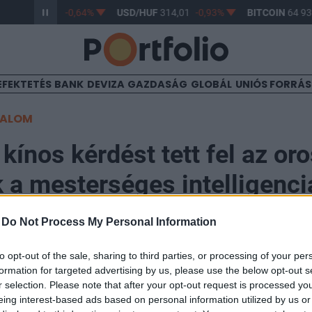
R/HUF
363,06
-0,64%
USD/HUF
314,01
-0,93%
BITCOIN
64 93
EFEKTETÉS
BANK
DEVIZA
GAZDASÁG
GLOBÁL
UNIÓS FORRÁ
TALOM
 kínos kérdést tett fel az or
 a mesterséges intelligenci
n
-
Do Not Process My Personal Information
to opt-out of the sale, sharing to third parties, or processing of your per
formation for targeted advertising by us, please use the below opt-out s
:53
r selection. Please note that after your opt-out request is processed y
eing interest-based ads based on personal information utilized by us or
jékoztatót tartott csütörtökön Vlagyimir Putyin orosz 