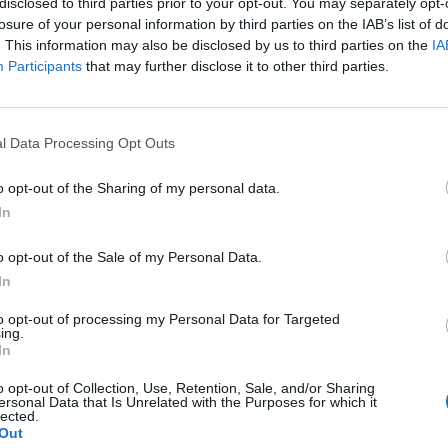
disclosed to third parties prior to your opt-out. You may separately opt-
 lehetett tőle. Külföldi újságírók mellett egy mesterség
losure of your personal information by third parties on the IAB’s list of
tyin is kérdést tett fel az államfőnek – írja a Reuters.
. This information may also be disclosed by us to third parties on the
IA
Participants
that may further disclose it to other third parties.
utyin videókapcsolaton keresztül jelentkezett be az élő közvetíté
rosz elnök. Vlagyimir Vlagyimirovics, üdv, a szentpétervári állam
ém kérdezni, igaz-e, hogy számos dublőre van? – tette fel az els
l Data Processing Opt Outs
 miként vélekedik Putyin a mesterséges...
o opt-out of the Sharing of my personal data.
In
ASÓNK!
o opt-out of the Sale of my Personal Data.
a portfolio.hu hírarchívumához tartozik, melynek olvasása előf
In
ötött.
to opt-out of processing my Personal Data for Targeted
övetkezőket tartalmazza:
ing.
 teljes cikkarchívum
In
 BÉT elmúlt 2 év napon belüli
o opt-out of Collection, Use, Retention, Sale, and/or Sharing
ersonal Data that Is Unrelated with the Purposes for which it
lected.
Out
Előfizetés