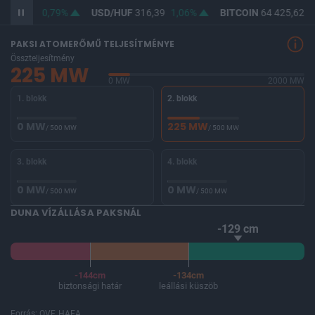
F
364,58
0,79%
USD/HUF
316,39
1,06%
BITCOIN
64 425,62
-
PAKSI ATOMERŐMŰ TELJESÍTMÉNYE
Összteljesítmény
225 MW
0 MW
2000 MW
1. blokk
2. blokk
0 MW
225 MW
/ 500 MW
/ 500 MW
3. blokk
4. blokk
0 MW
0 MW
/ 500 MW
/ 500 MW
DUNA VÍZÁLLÁSA PAKSNÁL
-129 cm
-144cm
-134cm
biztonsági határ
leállási küszöb
Forrás: OVF, HAEA