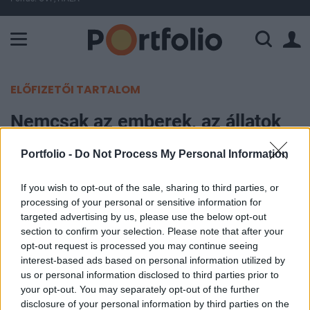
A Paksi Atomerőmű összteljesítménye 225 MW. A Duna vízállá
ELŐFIZETŐI TARTALOM
Nemcsak az emberek, az állatok
is éheznek a Gázai övezetben
Portfolio -
Do Not Process My Personal Information
Portfolio
If you wish to opt-out of the sale, sharing to third parties, or
2024. január 01. 16:48
processing of your personal or sensitive information for
targeted advertising by us, please use the below opt-out
Nemcsak az emberek, az állatok is éheznek a
section to confirm your selection. Please note that after your
opt-out request is processed you may continue seeing
Gázai övezet egy állatkertjében, ahol rengeteg
interest-based ads based on personal information utilized by
lakos keres menedéket az izraeli offenzíva elől. A
us or personal information disclosed to third parties prior to
rafahi magánállatkert tulajdonosai attól tartanak,
your opt-out. You may separately opt-out of the further
hogy az oroszlánjaik elpusztulnak a háború
disclosure of your personal information by third parties on the