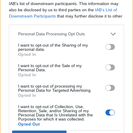
IAB’s list of downstream participants. This information may
végére.
also be disclosed by us to third parties on the
IAB’s List of
Downstream Participants
that may further disclose it to other
A Gázai övezet 2,3 millió lakosának többsége elhagyta
third parties.
otthonát a bombázások miatt, amelyek a régió nagy részét
romba döntötték. Sokan a déli Rafah városában találtak
Personal Data Processing Opt Outs
ideiglenes menedéket, ahol utcasarkokat és üres telkeket
I want to opt-out of the Sharing of my
foglalnak el. A rafahi állatkertben elszegényedett gázaiak
personal data.
sokasága keresett menedéket az alultáplált majmok,
Opted In
papagájok és oroszlánok között. ...
I want to opt-out of the Sale of my
Personal Data.
Opted In
KEDVES OLVASÓNK!
I want to opt-out of processing my
A keresett cikk a portfolio.hu hírarchívumához
Personal Data for Targeted Advertising.
Opted In
tartozik, melynek olvasása előfizetéses
regisztrációhoz kötött.
I want to opt-out of Collection, Use,
Retention, Sale, and/or Sharing of my
Personal Data that Is Unrelated with the
Az előfizetés a következőket tartalmazza:
Purposes for which it was collected.
Portfolio.hu teljes cikkarchívum
Opted Out
Kötéslisták: BÉT elmúlt 2 év napon belüli