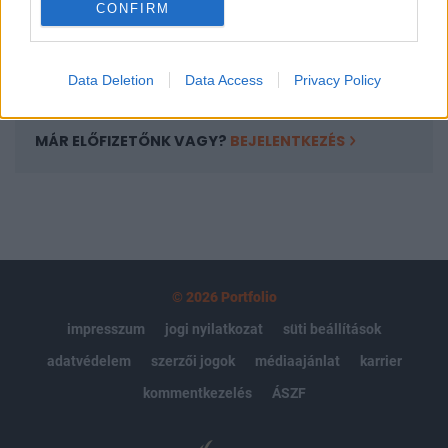
CONFIRM
kötéslistái
Előfizetés
Data Deletion
Data Access
Privacy Policy
MÁR ELŐFIZETŐNK VAGY?
BEJELENTKEZÉS
© 2026 Portfolio
impresszum
jogi nyilatkozat
süti beállítások
adatvédelem
szerzői jogok
médiaajánlat
karrier
kommentkezelés
ÁSZF