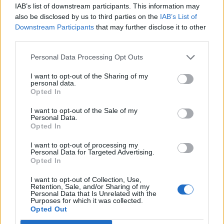
IAB’s list of downstream participants. This information may
bizottság vezető tisztségviselője szerdán.
also be disclosed by us to third parties on the
IAB’s List of
Downstream Participants
that may further disclose it to other
Az árvízi időszak kezdete óta 96 472 embert mentettek ki,
third parties.
köztük 31 640 gyermeket. Az ideiglenes szállásokon 7605
embert, köztük 3474 gyermeket helyeztek el - mondta.
Personal Data Processing Opt Outs
Tájékoztatása szerint több mint 167 tonna humanitárius
I want to opt-out of the Sharing of my
segélyt szállítottak az érintett régiókba. Több mint 8,5
personal data.
millió köbméter olvadékvizet szivattyúztak ki, 2750
Opted In
lakóházból és 1816 udvari területről...
I want to opt-out of the Sale of my
Personal Data.
Opted In
KEDVES OLVASÓNK!
I want to opt-out of processing my
A keresett cikk a portfolio.hu hírarchívumához
Personal Data for Targeted Advertising.
Opted In
tartozik, melynek olvasása előfizetéses
regisztrációhoz kötött.
I want to opt-out of Collection, Use,
Retention, Sale, and/or Sharing of my
Personal Data that Is Unrelated with the
Az előfizetés a következőket tartalmazza:
Purposes for which it was collected.
Portfolio.hu teljes cikkarchívum
Opted Out
Kötéslisták: BÉT elmúlt 2 év napon belüli