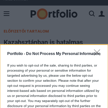
A Paksi Atomerőmű összteljesítménye 226 MW. A Duna vízállá
ELŐFIZETŐI TARTALOM
Kazahsztánban is hatalmas
károkat okoznak az árvizek
Portfolio -
Do Not Process My Personal Information
MTI
If you wish to opt-out of the sale, sharing to third parties, or
2024. április 10. 10:53
processing of your personal or sensitive information for
targeted advertising by us, please use the below opt-out
Kazahsztánban már több mint 96 ezer embert,
section to confirm your selection. Please note that after your
opt-out request is processed you may continue seeing
köztük csaknem 32 ezer gyereket kellett
interest-based ads based on personal information utilized by
kimenekíteni a nagy kiterjedésű áradások által
us or personal information disclosed to third parties prior to
sújtott területekről - közölte Szajpas Eraszil, a
your opt-out. You may separately opt-out of the further
kazah polgári és katonai katasztrófavédelmi
disclosure of your personal information by third parties on the