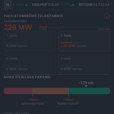
F
364,62
0,8%
USD/HUF
316,43
1,07%
BITCOIN
64 552,54
-0
PAKSI ATOMERŐMŰ TELJESÍTMÉNYE
Összteljesítmény
226 MW
0 MW
2000 MW
1. blokk
2. blokk
0 MW
226 MW
/ 500 MW
/ 500 MW
3. blokk
4. blokk
0 MW
0 MW
/ 500 MW
/ 500 MW
DUNA VÍZÁLLÁSA PAKSNÁL
-129 cm
-144cm
-134cm
biztonsági határ
leállási küszöb
Forrás: OVF, HAEA