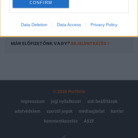
CONFIRM
kötéslistái
Előfizetés
Data Deletion
Data Access
Privacy Policy
MÁR ELŐFIZETŐNK VAGY?
BEJELENTKEZÉS
© 2026 Portfolio
impresszum
jogi nyilatkozat
süti beállítások
adatvédelem
szerzői jogok
médiaajánlat
karrier
kommentkezelés
ÁSZF