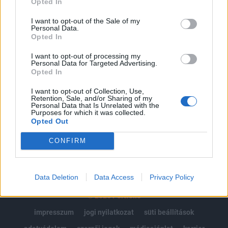
Opted In
Az előfizetés a következőket tartalmazza:
I want to opt-out of the Sale of my
Personal Data.
Portfolio.hu teljes cikkarchívum
Opted In
Kötéslisták: BÉT elmúlt 2 év napon belüli
kötéslistái
I want to opt-out of processing my
Personal Data for Targeted Advertising.
Opted In
Előfizetés
I want to opt-out of Collection, Use,
Retention, Sale, and/or Sharing of my
Personal Data that Is Unrelated with the
Purposes for which it was collected.
MÁR ELŐFIZETŐNK VAGY?
BEJELENTKEZÉS
Opted Out
CONFIRM
Data Deletion
Data Access
Privacy Policy
© 2026 Portfolio
impresszum
jogi nyilatkozat
süti beállítások