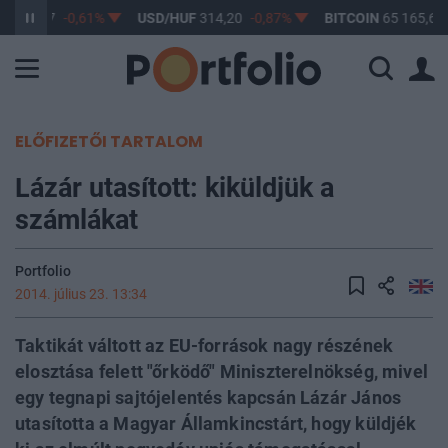
F
363,17
-0,61%
USD/HUF
314,20
-0,87%
BITCOIN
65 165,60
ELŐFIZETŐI TARTALOM
Lázár utasított: kiküldjük a
számlákat
Portfolio
2014. július 23. 13:34
Taktikát váltott az EU-források nagy részének
elosztása felett "őrködő" Miniszterelnökség, mivel
egy tegnapi sajtójelentés kapcsán Lázár János
utasította a Magyar Államkincstárt, hogy küldjék