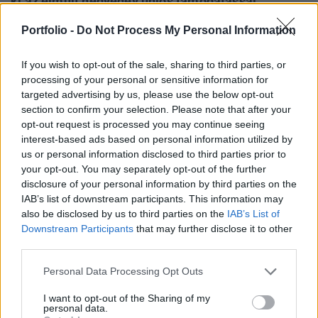
ki az elmúlt negyedév uniós támogatással
kapcsolatos számláit - írja a 444.hu. A portál
Portfolio -
Do Not Process My Personal Information
információi szerint Brüsszel mérlegeli, hogy
ezeket kifizeti-e.
If you wish to opt-out of the sale, sharing to third parties, or
processing of your personal or sensitive information for
Back to Europe 2026Az áprilisi választások után
targeted advertising by us, please use the below opt-out
visszakerült az európai térképre Magyarország, a kormány
section to confirm your selection. Please note that after your
kiemelt célja az uniós források hazahozatala, illetve
opt-out request is processed you may continue seeing
hosszabb távon az euró bevezetése. Milyen utat kell
interest-based ads based on personal information utilized by
us or personal information disclosed to third parties prior to
bejárnia Magyarországnak addig és mekkora lökést
your opt-out. You may separately opt-out of the further
adhatnak az uniós pénzek a gazdaságnak? Ezzel a
disclosure of your personal information by third parties on the
kérdéssel foglalkozik a Portfolio konferenciája, mely
IAB’s list of downstream participants. This information may
szakértőkkel...
also be disclosed by us to third parties on the
IAB’s List of
Downstream Participants
that may further disclose it to other
third parties.
KEDVES OLVASÓNK!
Personal Data Processing Opt Outs
A keresett cikk a portfolio.hu hírarchívumához
tartozik, melynek olvasása előfizetéses
I want to opt-out of the Sharing of my
personal data.
regisztrációhoz kötött.