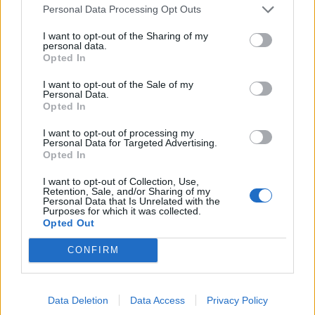
megkérdezett vállalatok többsége...
Personal Data Processing Opt Outs
I want to opt-out of the Sharing of my
KEDVES OLVASÓNK!
personal data.
Opted In
A keresett cikk a portfolio.hu hírarchívumához
I want to opt-out of the Sale of my
tartozik, melynek olvasása előfizetéses
Personal Data.
Opted In
regisztrációhoz kötött.
Az előfizetés a következőket tartalmazza:
I want to opt-out of processing my
Personal Data for Targeted Advertising.
Portfolio.hu teljes cikkarchívum
Opted In
Kötéslisták: BÉT elmúlt 2 év napon belüli
I want to opt-out of Collection, Use,
kötéslistái
Retention, Sale, and/or Sharing of my
Personal Data that Is Unrelated with the
Purposes for which it was collected.
Előfizetés
Opted Out
CONFIRM
MÁR ELŐFIZETŐNK VAGY?
BEJELENTKEZÉS
Data Deletion
Data Access
Privacy Policy