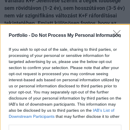
Vállalati K+F Jelentése szerint a cégek többsége
sem rövidtávon (1-2 év), sem hosszútávon (3-5 év)
nem vár szignifikáns változást K+F ráfordításai
tekintetében. Emiatt különösen fontos, hogy az
előttünk álló időszakban mind uniós és hazai
Portfolio -
Do Not Process My Personal Information
pályázati lehetőségek, illetve adókedvezményes
ösztönzők tekintetében hogyan alakulnak a
If you wish to opt-out of the sale, sharing to third parties, or
vállalati K+F tevékenységet ösztönző szabályok.
processing of your personal or sensitive information for
Ezek kedvező alakulása nélkül ugyanis erősen
targeted advertising by us, please use the below opt-out
section to confirm your selection. Please note that after your
kérdéses, hogy az említett programban lefektetett
opt-out request is processed you may continue seeing
célok elérhetők-e.
interest-based ads based on personal information utilized by
us or personal information disclosed to third parties prior to
A Deloitte friss, negyedik alkalommal elkészített regionális
your opt-out. You may separately opt-out of the further
vállalati K+F felmérésében 45 hazai közép- és nagyvállalat
disclosure of your personal information by third parties on the
mellett kilenc további közép-európai ország (Bulgária,
IAB’s list of downstream participants. This information may
Horvátország, Csehország, Észtország, Lettország,
also be disclosed by us to third parties on the
IAB’s List of
Litvánia, Lengyelország, Románia és Szlovákia) vállalatai
Downstream Participants
that may further disclose it to other
third parties.
is részt vettek. A felmérés eredménye szerint a