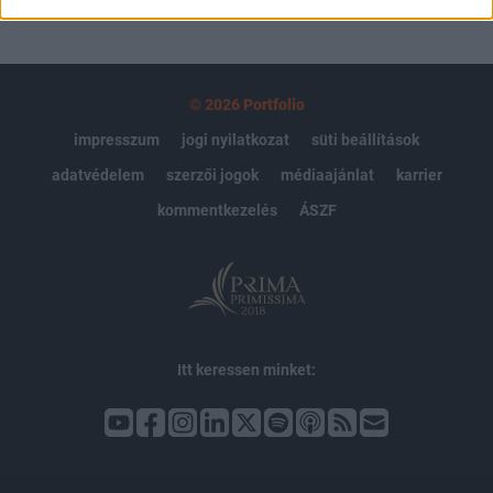
© 2026 Portfolio
impresszum
jogi nyilatkozat
süti beállítások
adatvédelem
szerzői jogok
médiaajánlat
karrier
kommentkezelés
ÁSZF
Itt keressen minket: