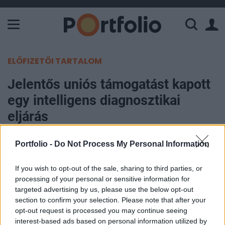
A Paksi Atomerőmű összteljesítménye 226 MW. A Duna vízállá
ELŐFIZETŐI TARTALOM
Jelentős uniós támogatást kapott
egy intelligens diagnosztikai
eljárás
Portfolio
Portfolio -
Do Not Process My Personal Information
2014. szeptember 15. 12:17
If you wish to opt-out of the sale, sharing to third parties, or
processing of your personal or sensitive information for
700 millió forint uniós támogatást nyert az
targeted advertising by us, please use the below opt-out
Enterprise Communications Magyarország Kft. és
section to confirm your selection. Please note that after your
a Magyar Fejlesztési Intézet Nonprofit Zrt. közös
opt-out request is processed you may continue seeing
projektje a Széchenyi 2020 Gazdaságfejlesztési
interest-based ads based on personal information utilized by