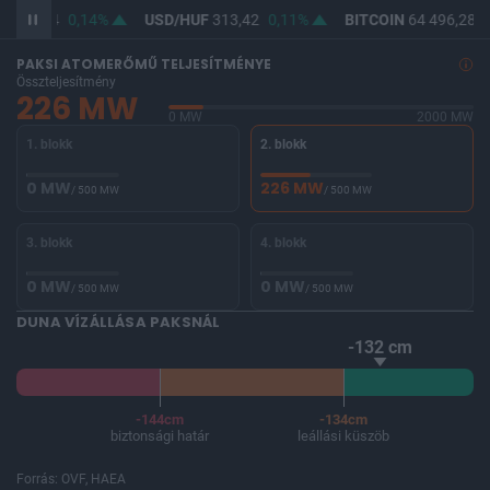
F
362,24
0,14%
USD/HUF
313,42
0,11%
BITCOIN
64 496,28
-
PAKSI ATOMERŐMŰ TELJESÍTMÉNYE
Összteljesítmény
226 MW
0 MW
2000 MW
1. blokk
2. blokk
0 MW
226 MW
/ 500 MW
/ 500 MW
3. blokk
4. blokk
0 MW
0 MW
/ 500 MW
/ 500 MW
DUNA VÍZÁLLÁSA PAKSNÁL
-132 cm
-144cm
-134cm
biztonsági határ
leállási küszöb
Forrás: OVF, HAEA