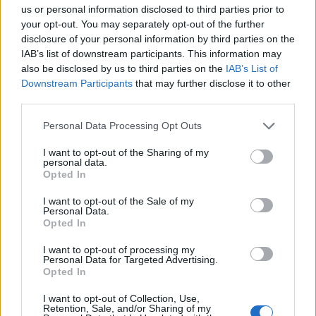
Operatív Program "Piacorientált kutatás-
us or personal information disclosed to third parties prior to
your opt-out. You may separately opt-out of the further
fejlesztési tevékenység támogatása"
disclosure of your personal information by third parties on the
pályázatának keretében. A 910 millió forint
IAB’s list of downstream participants. This information may
összköltségvetésű program az intelligens
also be disclosed by us to third parties on the
IAB’s List of
diagnosztikai eljárásokat támogatja - áll a
Downstream Participants
that may further disclose it to other
third parties.
projektről szóló közleményben.
Personal Data Processing Opt Outs
Az internetes kommunikáció fejlődésével és a digitális
képalkotás elterjedésével egyre nagyobb hangsúlyt kapott
I want to opt-out of the Sharing of my
personal data.
az egészségügyben a teleradiológia, amely egy adott
Opted In
helyen elkészült radiológiai kép elektronikus úton történő
továbbítását jelenti egy távolabbi helyre akár diagnosztikai,
I want to opt-out of the Sale of my
Personal Data.
akár konzultációs céllal. A teleradiológiával lehetségessé
Opted In
vált többek között...
I want to opt-out of processing my
Personal Data for Targeted Advertising.
Opted In
KEDVES OLVASÓNK!
I want to opt-out of Collection, Use,
A keresett cikk a portfolio.hu hírarchívumához
Retention, Sale, and/or Sharing of my