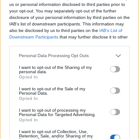
us or personal information disclosed to third parties prior to
keretében átlagosan elnyerhető 30 ezer forinttal
your opt-out. You may separately opt-out of the further
számolunk, akkor a bő 60 millió forintos
disclosure of your personal information by third parties on the
keretemelés azt jelenti, hogy az eddig tervezettnél
IAB’s list of downstream participants. This information may
mintegy 2000-rel több hűtőgép, illetve
also be disclosed by us to third parties on the
IAB’s List of
fagyasztógép segíthet a magyar gazdaság
Downstream Participants
that may further disclose it to other
third parties.
fellendülésében.
Personal Data Processing Opt Outs
A Nemzeti Fejlesztési Minisztérium idén szeptemberben
hirdette meg a háztartási nagygépek energiamegtakarítást
I want to opt-out of the Sharing of my
personal data.
eredményező cseréjét támogató pályázatát. A tárca a
Opted In
visszajelzéseket mérlegelve több mint 60 millió forinttal
növeli meg az Otthon Melege Program keretében
I want to opt-out of the Sale of my
Personal Data.
megnyitott konstrukció keretösszegét. A minisztérium
Opted In
egyidejűleg módosítja a pályázatok benyújtásának...
I want to opt-out of processing my
Personal Data for Targeted Advertising.
Opted In
KEDVES OLVASÓNK!
I want to opt-out of Collection, Use,
A keresett cikk a portfolio.hu hírarchívumához
Retention, Sale, and/or Sharing of my