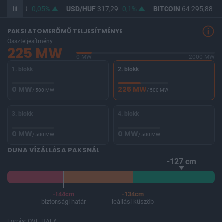
F
365,59
0,05%
USD/HUF
317,29
0,1%
BITCOIN
64 295,88
0
PAKSI ATOMERŐMŰ TELJESÍTMÉNYE
Összteljesítmény
225 MW
0 MW
2000 MW
1. blokk
2. blokk
0 MW
225 MW
/ 500 MW
/ 500 MW
3. blokk
4. blokk
0 MW
0 MW
/ 500 MW
/ 500 MW
DUNA VÍZÁLLÁSA PAKSNÁL
-127 cm
-144cm
-134cm
biztonsági határ
leállási küszöb
Forrás: OVF, HAEA