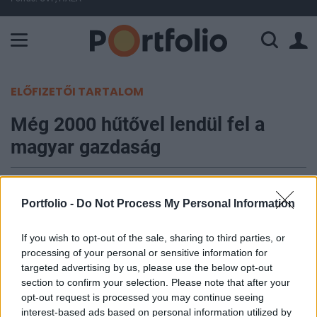
A Paksi Atomerőmű összteljesítménye 225 MW. A Duna vízállá
ELŐFIZETŐI TARTALOM
Még 2000 hűtővel lendül fel a
magyar gazdaság
Portfolio
2014. december 15. 15:16
Portfolio -
Do Not Process My Personal Information
Több mint 60 millió forinttal 690 millió forintra
If you wish to opt-out of the sale, sharing to third parties, or
processing of your personal or sensitive information for
emelte meg a Nemzeti Fejlesztési Minisztérium a
targeted advertising by us, please use the below opt-out
hűtő- és fagyasztócserére vonatkozó lakossági
section to confirm your selection. Please note that after your
pályázat keretösszegét - derül ki a minisztérium
opt-out request is processed you may continue seeing
mai közleményéből. Amennyiben a pályázat
interest-based ads based on personal information utilized by