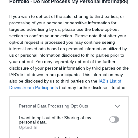
kommunikációért felelős helyettes államtitkára
Portfolio -
Do Not Process My Personal Information
pénteken az MTI-nek.
If you wish to opt-out of the sale, sharing to third parties, or
A bizottsági szóvivő pénteki nyilatkozata alapján ezt a
processing of your personal or sensitive information for
dokumentumot ki is adják az év végéig. Annak ellenére
targeted advertising by us, please use the below opt-out
section to confirm your selection. Please note that after your
hogy az operatív programokat a jövő év első hónapjaiban
opt-out request is processed you may continue seeing
fogadják el hivatalosan, már lehetőség lesz arra, hogy a
interest-based ads based on personal information utilized by
magyar kormány előlegeket hívjon le a 2014-2020-as uniós
us or personal information disclosed to third parties prior to
források terhére - mutatott rá a helyettes államtitkár.
your opt-out. You may separately opt-out of the further
Hangsúlyozta: az EB döntésével...
disclosure of your personal information by third parties on the
IAB’s list of downstream participants. This information may
also be disclosed by us to third parties on the
IAB’s List of
KEDVES OLVASÓNK!
Downstream Participants
that may further disclose it to other
third parties.
A keresett cikk a portfolio.hu hírarchívumához
tartozik, melynek olvasása előfizetéses
Personal Data Processing Opt Outs
regisztrációhoz kötött.
I want to opt-out of the Sharing of my
personal data.
Az előfizetés a következőket tartalmazza:
Opted In
Portfolio.hu teljes cikkarchívum