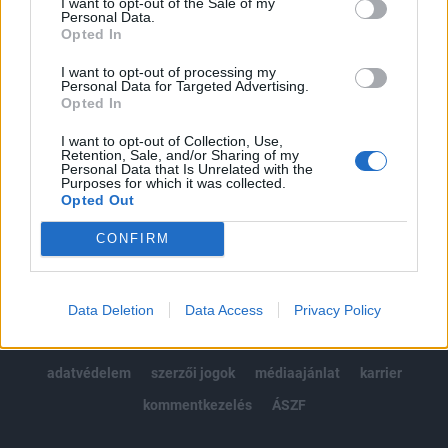
I want to opt-out of the Sale of my
Kötéslisták: BÉT elmúlt 2 év napon belüli
Personal Data.
kötéslistái
Opted In
I want to opt-out of processing my
Előfizetés
Personal Data for Targeted Advertising.
Opted In
I want to opt-out of Collection, Use,
MÁR ELŐFIZETŐNK VAGY?
BEJELENTKEZÉS
Retention, Sale, and/or Sharing of my
Personal Data that Is Unrelated with the
Purposes for which it was collected.
Opted Out
CONFIRM
© 2026 Portfolio
Data Deletion
Data Access
Privacy Policy
impresszum
jogi nyilatkozat
süti beállítások
adatvédelem
szerzői jogok
médiaajánlat
karrier
kommentkezelés
ÁSZF