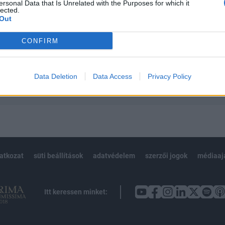
 teljes cikkarchívum
ersonal Data that Is Unrelated with the Purposes for which it
lected.
 BÉT elmúlt 2 év napon belüli
Out
CONFIRM
Előfizetés
Data Deletion
Data Access
Privacy Policy
NK VAGY?
BEJELENTKEZÉS
latkozat
süti beállítások
adatvédelem
szerzői jogok
médiaaj
Itt keressen minket: