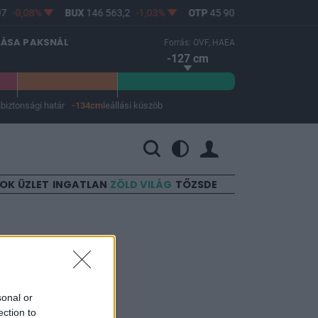
7
-0,08%
BUX
146 563,2
-1,03%
OTP
45 900
-1,82%
MOL
LÁSA PAKSNÁL
Forrás: OVF, HAEA
-127 cm
m
biztonsági határ
-134cm
leállási küszöb
 a leállási küszöb -134 cm.
SOK
ÜZLET
INGATLAN
ZÖLD VILÁG
TŐZSDE
yzatok!
sonal or
ection to