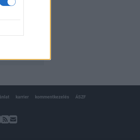
ánlat
karrier
kommentkezelés
ÁSZF