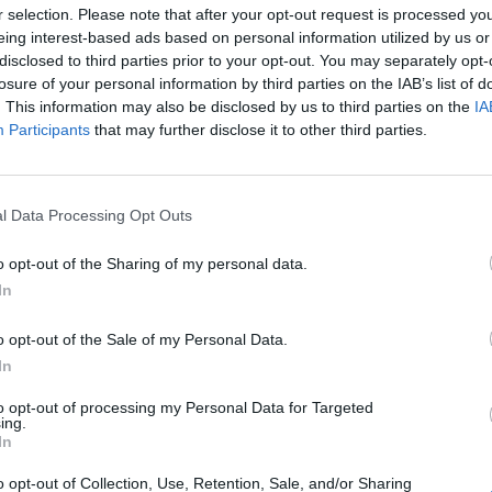
r selection. Please note that after your opt-out request is processed y
eing interest-based ads based on personal information utilized by us or
 száma mintegy egynegyedével nőtt, értéke viszont k
disclosed to third parties prior to your opt-out. You may separately opt-
kent az idén a múlt évihez képest. Az eljárások és az 
losure of your personal information by third parties on the IAB’s list of
s intézményeik járnak az élen: a teljes darabszám 46
. This information may also be disclosed by us to third parties on the
IA
Participants
that may further disclose it to other third parties.
0,6 százalékából részesültek a helyi entitások - nyila
zerzési Hatóság alelnöke.
s költségvetési időszak felhalmozódott forrásai további két évi
l Data Processing Opt Outs
ény tükröződik vissza a közbeszerzések idei darabszámaiban. N
tak le az ajánlatkérők és ez 23,1 százalékkal több az egy évvel 
o opt-out of the Sharing of my personal data.
szérték viszont 10 százalékkal kisebb, szintén tavaly...
In
o opt-out of the Sale of my Personal Data.
ASÓNK!
In
a portfolio.hu hírarchívumához tartozik, melynek olvasása előf
to opt-out of processing my Personal Data for Targeted
ing.
ötött.
In
övetkezőket tartalmazza:
o opt-out of Collection, Use, Retention, Sale, and/or Sharing