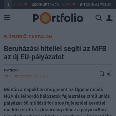
363,17
-0,61%
USD/HUF
314,20
-0,87%
BITCOIN
64 793,49
-0
ELŐFIZETŐI TARTALOM
Beruházási hitellel segíti az MFB
az új EU-pályázatot
Portfolio
2015. szeptember 02. 15:07
Miután a napokban megjelent az Újgenerációs
NGA és felhordó hálózatok fejlesztése című uniós
pályázat 68 milliárd forintos fejlesztési kerettel,
ma közzétették a kizárólag ehhez a pályázathoz