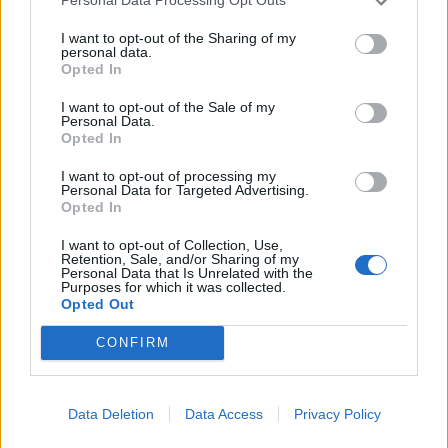
Personal Data Processing Opt Outs
KEDVES OLVASÓNK!
I want to opt-out of the Sharing of my
personal data.
Opted In
A keresett cikk a portfolio.hu hírarchívumához
tartozik, melynek olvasása előfizetéses
I want to opt-out of the Sale of my
Personal Data.
regisztrációhoz kötött.
Opted In
Az előfizetés a következőket tartalmazza:
I want to opt-out of processing my
Portfolio.hu teljes cikkarchívum
Personal Data for Targeted Advertising.
Opted In
Kötéslisták: BÉT elmúlt 2 év napon belüli
kötéslistái
I want to opt-out of Collection, Use,
Retention, Sale, and/or Sharing of my
Personal Data that Is Unrelated with the
Purposes for which it was collected.
Előfizetés
Opted Out
CONFIRM
MÁR ELŐFIZETŐNK VAGY?
BEJELENTKEZÉS
Data Deletion
Data Access
Privacy Policy