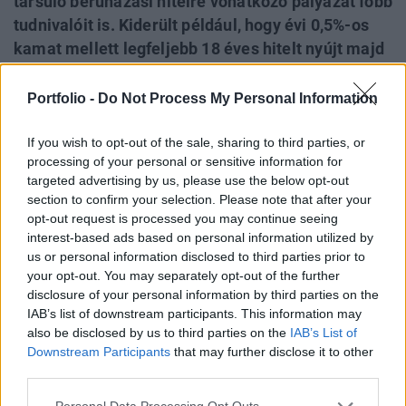
társuló beruházási hitelre vonatkozó pályázat főbb
tudnivalóit is. Kiderült például, hogy évi 0,5%-os
kamat mellett legfeljebb 18 éves hitelt nyújt majd
a Magyar Fejlesztési Bank a szélessávú internet
hálózat fejlesztéséhez. A vissza nem térítendő
Portfolio -
Do Not Process My Personal Information
uniós forráshoz társuló visszatérítendő forrás
(pénzügyi eszköz) keretösszege legfeljebb 10
If you wish to opt-out of the sale, sharing to third parties, or
processing of your personal or sensitive information for
milliárd forint lehet, ügyletenként pedig legalább
targeted advertising by us, please use the below opt-out
10 millió forintot, legfeljebb 1,5 milliárd forintot
section to confirm your selection. Please note that after your
tehet ki a kért összeg.
opt-out request is processed you may continue seeing
interest-based ads based on personal information utilized by
Kapcsolódó cikkünk2015.08.30Hatalmas EU-s
us or personal information disclosed to third parties prior to
pályázatokat hirdetett meg a kormány!A Széchenyi 2020
your opt-out. You may separately opt-out of the further
disclosure of your personal information by third parties on the
keretében ma megjelent a "GINOP-8.2.1-2015" kódszámú,
IAB’s list of downstream participants. This information may
opcionálisan választható támogatott beruházási hitel az
also be disclosed by us to third parties on the
IAB’s List of
"Újgenerációs NGA és felhordó hálózatok fejlesztése" című
Downstream Participants
that may further disclose it to other
(GINOP-3.4.1-2015 kódszámú) felhívás vissza nem
third parties.
térítendő támogatásához. A támogatott beruházási...