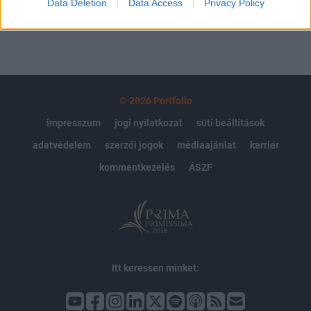
Data Deletion
Data Access
Privacy Policy
© 2026 Portfolio
impresszum
jogi nyilatkozat
süti beállítások
adatvédelem
szerzői jogok
médiaajánlat
karrier
kommentkezelés
ÁSZF
Itt keressen minket: