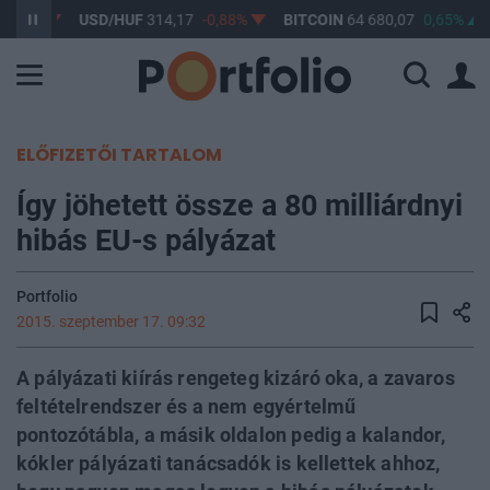
-0,57%
USD/HUF
314,17
-0,88%
BITCOIN
64 680,07
0,65%
ELŐFIZETŐI TARTALOM
Így jöhetett össze a 80 milliárdnyi
hibás EU-s pályázat
Portfolio
2015. szeptember 17. 09:32
A pályázati kiírás rengeteg kizáró oka, a zavaros
feltételrendszer és a nem egyértelmű
pontozótábla, a másik oldalon pedig a kalandor,
kókler pályázati tanácsadók is kellettek ahhoz,