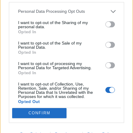
részletek:Információ és jelentkezés Amint saját
információnk alapján kedden megírtuk: rendkívül magas,
Personal Data Processing Opt Outs
akár 50%-os is elérő...
I want to opt-out of the Sharing of my
personal data.
Opted In
KEDVES OLVASÓNK!
I want to opt-out of the Sale of my
A keresett cikk a portfolio.hu hírarchívumához
Personal Data.
Opted In
tartozik, melynek olvasása előfizetéses
regisztrációhoz kötött.
I want to opt-out of processing my
Personal Data for Targeted Advertising.
Az előfizetés a következőket tartalmazza:
Opted In
Portfolio.hu teljes cikkarchívum
I want to opt-out of Collection, Use,
Kötéslisták: BÉT elmúlt 2 év napon belüli
Retention, Sale, and/or Sharing of my
Personal Data that Is Unrelated with the
kötéslistái
Purposes for which it was collected.
Opted Out
Előfizetés
CONFIRM
MÁR ELŐFIZETŐNK VAGY?
BEJELENTKEZÉS