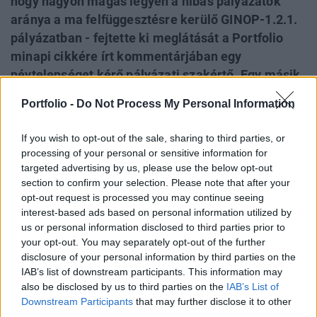
hogy nagyon magas legyen a hibás pályázatok
aránya a ma felfüggesztésre kerülő GINOP-1.2.1.
pályázatban - fejtette ki meglátását a Portfolio
minapi cikkére írt kommentárjában egy
névtelenséget kérő pályázati szakértő. Egy másik,
szintén név nélkül kommentárt küldő szakértő azt
Portfolio -
Do Not Process My Personal Information
járta körbe, hogy miért a Szabad Vállalkozási
Zónán kívüli területeken zajló beruházások
If you wish to opt-out of the sale, sharing to third parties, or
kapcsán volt erősebb az érdeklődés, amelynek
processing of your personal or sensitive information for
támogatását így a GINOP 1.2.2.-ben már
targeted advertising by us, please use the below opt-out
section to confirm your selection. Please note that after your
augusztus végén azonnali hatállyal fel is kellett
opt-out request is processed you may continue seeing
függeszteni.
interest-based ads based on personal information utilized by
us or personal information disclosed to third parties prior to
Budapest Economic Forum 2015A 2014-2020-as új uniós
your opt-out. You may separately opt-out of the further
pályázati rendszerről, illetve a fejlesztéspolitikai
disclosure of your personal information by third parties on the
prioritásokról első kézből tájékozódhat a vezető
IAB’s list of downstream participants. This information may
döntéshozóktól az október elsejei Budapest Economic
also be disclosed by us to third parties on the
IAB’s List of
Downstream Participants
that may further disclose it to other
Forum című konferenciánkon. További
third parties.