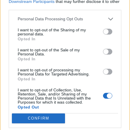
Downstream Participants
that may further disclose it to other
Később lehet beadni a vállalati K+F+I pályázatotAmint
third parties.
tegnap a vállalati K+F-pályázatok szigorú elbírálására
Personal Data Processing Opt Outs
felhívó cikkben már előrevetítettük: csúszik az 50 milliárd
forintos keretösszegű pályázat beadhatósági kezdőnapja.
I want to opt-out of the Sharing of my
personal data.
Ez tegnap meg is jelent a kormány hivatalos pályázati
Opted In
oldalán, miszerint a felhívásra a korábban meghirdetetthez
képest később, várhatóan...
I want to opt-out of the Sale of my
Personal Data.
Opted In
KEDVES OLVASÓNK!
I want to opt-out of processing my
Personal Data for Targeted Advertising.
A keresett cikk a portfolio.hu hírarchívumához
Opted In
tartozik, melynek olvasása előfizetéses
I want to opt-out of Collection, Use,
regisztrációhoz kötött.
Retention, Sale, and/or Sharing of my
Personal Data that Is Unrelated with the
Purposes for which it was collected.
Az előfizetés a következőket tartalmazza:
Opted Out
Portfolio.hu teljes cikkarchívum
Kötéslisták: BÉT elmúlt 2 év napon belüli
CONFIRM
kötéslistái