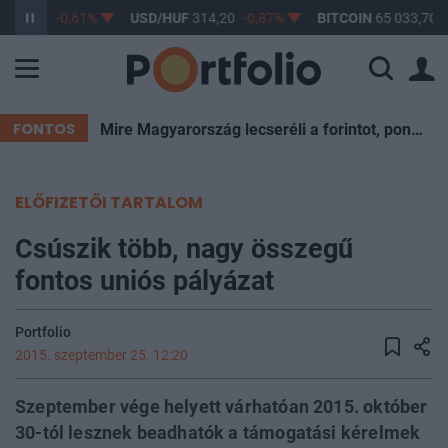
363,17
-0,61%
USD/HUF
314,20
-0,87%
BITCOIN
65 033,70
FONTOS
Mire Magyarország lecseréli a forintot, pont kukázzák a most ismert eurót
ELŐFIZETŐI TARTALOM
Csúszik több, nagy összegű
fontos uniós pályázat
Portfolio
2015. szeptember 25. 12:20
Szeptember vége helyett várhatóan 2015. október
30-tól lesznek beadhatók a támogatási kérelmek