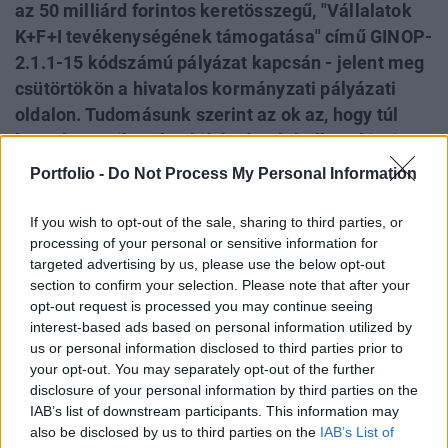
az 50 milliárd forintos keretösszegű, "Vállalatok
K+F+I tevékenységének támogatása" című GINOP-
2.1.1-15 kódszámú pályázat kapcsán - jelent meg
csütörtökön a hivatalos kormányzati pályázati
oldalon. Tudomásunk szerint az ok az, hogy túl
komplexre sikerült a kiírás, így át kell azt kicsit
dolgozni. Közben a napi.hu arról írt ma reggel,
Portfolio -
Do Not Process My Personal Information
hogy a GINOP 4. prioritásába (energia) tartozó, a
kkv-k energiatermelését és energiafelhasználását
If you wish to opt-out of the sale, sharing to third parties, or
processing of your personal or sensitive information for
támogató pályázatok leghamarabb novemberben
targeted advertising by us, please use the below opt-out
jelenhetnek meg, de az egyeztetések időigénye
section to confirm your selection. Please note that after your
miatt lehet, hogy idén már meg sem jelennek. Egy
opt-out request is processed you may continue seeing
tegnapi konferencián a nemzetgazdasági tárca
interest-based ads based on personal information utilized by
államtitkára egyébként újra felhívta a figyelmet
us or personal information disclosed to third parties prior to
your opt-out. You may separately opt-out of the further
azokra a szempontokra, amelyeket nagyon
disclosure of your personal information by third parties on the
érdemes átgondolni a GINOP-pályázatok
IAB’s list of downstream participants. This information may
benyújtása előtt.
also be disclosed by us to third parties on the
IAB’s List of