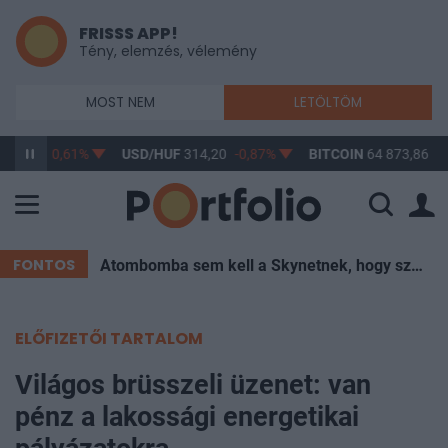
FRISSS APP!
Tény, elemzés, vélemény
MOST NEM
LETÖLTÖM
63,17
-0,61%
USD/HUF
314,20
-0,87%
BITCOIN
64 873,86
-0
FONTOS
Atombomba sem kell a Skynetnek, hogy szétégessen minket – elég egy hőkupola
ELŐFIZETŐI TARTALOM
Világos brüsszeli üzenet: van
pénz a lakossági energetikai