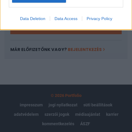
Kötéslisták: BÉT elmúlt 2 év napon belüli
kötéslistái
Data Deletion
Data Access
Privacy Policy
Előfizetés
MÁR ELŐFIZETŐNK VAGY?
BEJELENTKEZÉS
© 2026 Portfolio
impresszum
jogi nyilatkozat
süti beállítások
adatvédelem
szerzői jogok
médiaajánlat
karrier
kommentkezelés
ÁSZF