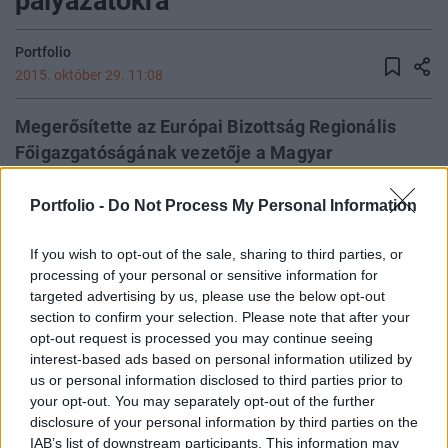
pályázatokra
Portfolio
2015. október 29. 11:08
Megerősítette az Európai Bizottság Regionális
Főigazgatóságának vezetője a Magyar
Energiahatékonysági Intézet kérdésére azt, hogy
nemcsak lehetséges, de egyben kiemelten fontos
Portfolio -
Do Not Process My Personal Information
is uniós forrásokból támogatni az épületek
If you wish to opt-out of the sale, sharing to third parties, or
energiahatékonysági felújítását, beleértve a
processing of your personal or sensitive information for
lakosságot is. A Brüsszelből kapott válasz alapján
targeted advertising by us, please use the below opt-out
tehát továbbra is az látszik, amit a Portfolio is
section to confirm your selection. Please note that after your
megírt több cikkben: nincs olyan uniós jogszabály,
opt-out request is processed you may continue seeing
interest-based ads based on personal information utilized by
mely tiltaná a magyar otthonok rezsicsökkentő
us or personal information disclosed to third parties prior to
felújításának vissza nem térítendő forrásokból
your opt-out. You may separately opt-out of the further
való támogatását. Ezzel ellentétben viszont két
disclosure of your personal information by third parties on the
hete a kormány felől olyan jelzés érkezett, hogy a
IAB’s list of downstream participants. This information may