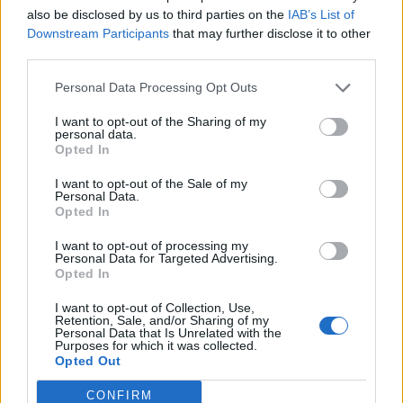
jogszabályi korlátok miatt nem lesz ilyen jellegű
also be disclosed by us to third parties on the
IAB’s List of
Downstream Participants
that may further disclose it to other
támogatásokra pénz.
third parties.
Vállalati Növekedés 2015Az új uniós gazdaságfejlesztési
Personal Data Processing Opt Outs
pályázatokról első kézből adnak tájékoztatást a
Miniszterelnökség és a Nemzetgazdasági Minisztérium
I want to opt-out of the Sharing of my
personal data.
illetékesei a jövő keddi Vállalati Növekedés konferenciákon.
Opted In
További részletek:Információ és jelentkezés Walter Deffaa
I want to opt-out of the Sale of my
főigazgató a Magyar Energiahatékonysági Intézet (MEHI)
Personal Data.
kérdésére írásban is egyértelművé...
Opted In
I want to opt-out of processing my
Personal Data for Targeted Advertising.
KEDVES OLVASÓNK!
Opted In
A keresett cikk a portfolio.hu hírarchívumához
I want to opt-out of Collection, Use,
tartozik, melynek olvasása előfizetéses
Retention, Sale, and/or Sharing of my
Personal Data that Is Unrelated with the
regisztrációhoz kötött.
Purposes for which it was collected.
Opted Out
Az előfizetés a következőket tartalmazza:
CONFIRM
Portfolio.hu teljes cikkarchívum