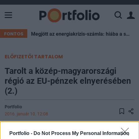
A Paksi Atomerőmű összteljesítménye 226 MW. A Duna vízállá
FONTOS
Megjött az energiakrízis-számla: hiába a spórolás, súlyos forintokat éget el az ország esténként
ELŐFIZETŐI TARTALOM
Tarolt a közép-magyarországi
régió az EU-pénzek elnyerésében
(2.)
Portfolio
2016. január 10. 12:08
A 2007-2013-as uniós ciklus nyertese
Portfolio -
Do Not Process My Personal Information
egyértelműen az egyébként is legtehetősebb