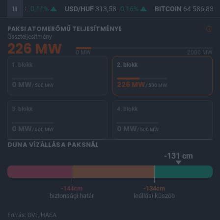
F
362,13
0,11%
USD/HUF
313,58
0,16%
BITCOIN
64 586,83
-
PAKSI ATOMERŐMŰ TELJESÍTMÉNYE
Összteljesítmény
226 MW
0 MW
2000 MW
1. blokk
2. blokk
0 MW
226 MW
/ 500 MW
/ 500 MW
3. blokk
4. blokk
0 MW
0 MW
/ 500 MW
/ 500 MW
DUNA VÍZÁLLÁSA PAKSNÁL
-131 cm
-144cm
-134cm
biztonsági határ
leállási küszöb
Forrás: OVF, HAEA