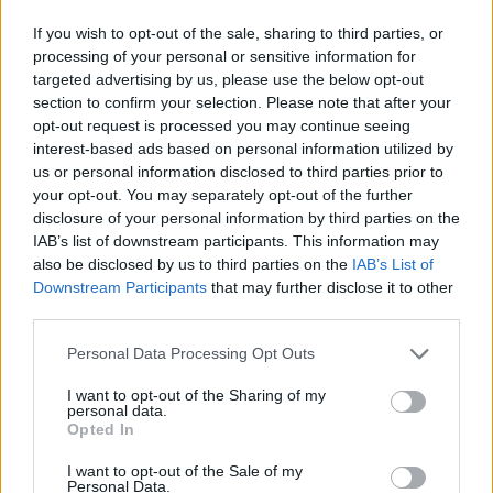
közép-magyarországi régió volt, hiszen a
If you wish to opt-out of the sale, sharing to third parties, or
támogatások közel 32%-át nyerte el, noha
processing of your personal or sensitive information for
targeted advertising by us, please use the below opt-out
eredetileg csak 8%-ot terveztek neki - mutat rá
section to confirm your selection. Please note that after your
terjedelmes hétvégi körképében a Népszabadság,
opt-out request is processed you may continue seeing
igaz a kiindulási alap nem helytálló. A lap szerint
interest-based ads based on personal information utilized by
éppen az ellenkezője történt az elmúlt években
us or personal information disclosed to third parties prior to
your opt-out. You may separately opt-out of the further
annak, mint ami az uniós kohéziós politika fő
disclosure of your personal information by third parties on the
célkitűzése lett volna, nevezetesen a gyengébbek,
IAB’s list of downstream participants. This information may
leszakadók támogatása. A cikk azokat a
also be disclosed by us to third parties on the
IAB’s List of
tényezőket is megemlíti, amelyek ezen jelentős
Downstream Participants
that may further disclose it to other
eltérés mögött meghúzódnak, így a vidéki
third parties.
térségek cégeinek gyengébb tőkehelyzete,
Personal Data Processing Opt Outs
óvatosabb hozzáállása a pályázatok kötelező
I want to opt-out of the Sharing of my
vállalásaihoz, valamint a sokkal kevesebb vidéki
personal data.
kutatóhely. Arról viszont nem tesz említést a cikk,
Opted In
hogy menetközben elérte az országot a 2008-
I want to opt-out of the Sale of my
2009-es gazdasági és pénzügyi válság is, ami a
Personal Data.