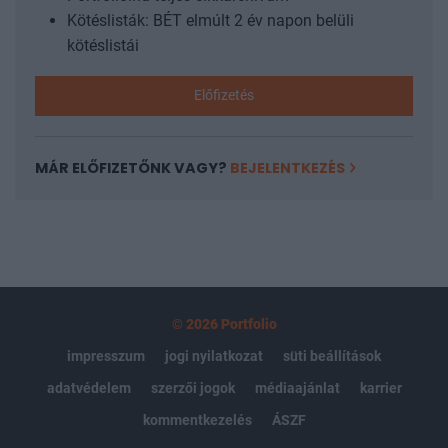
Kötéslisták: BÉT elmúlt 2 év napon belüli
kötéslistái
Előfizetés
MÁR ELŐFIZETŐNK VAGY?
BEJELENTKEZÉS
© 2026 Portfolio
impresszum
jogi nyilatkozat
süti beállítások
adatvédelem
szerzői jogok
médiaajánlat
karrier
kommentkezelés
ÁSZF