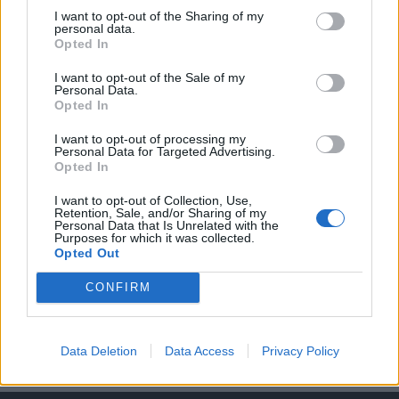
KEDVES OLVASÓNK!
I want to opt-out of the Sharing of my
personal data.
A keresett cikk a portfolio.hu hírarchívumához
Opted In
tartozik, melynek olvasása előfizetéses
regisztrációhoz kötött.
I want to opt-out of the Sale of my
Personal Data.
Opted In
Az előfizetés a következőket tartalmazza:
Portfolio.hu teljes cikkarchívum
I want to opt-out of processing my
Personal Data for Targeted Advertising.
Kötéslisták: BÉT elmúlt 2 év napon belüli
Opted In
kötéslistái
I want to opt-out of Collection, Use,
Retention, Sale, and/or Sharing of my
Előfizetés
Personal Data that Is Unrelated with the
Purposes for which it was collected.
Opted Out
MÁR ELŐFIZETŐNK VAGY?
BEJELENTKEZÉS
CONFIRM
Data Deletion
Data Access
Privacy Policy