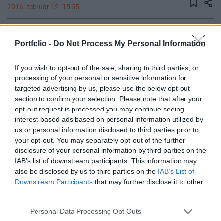
2016. február 12. 15:55
A projektmenedzsment cégek a hatékony
Portfolio -
Do Not Process My Personal Information
forrásfelhasználás kulcsszereplői lehetnek - ezzel
a címmel adott ki közleményt ma délután a
If you wish to opt-out of the sale, sharing to third parties, or
Miniszterelnökség az MTI-n annak kapcsán, hogy
processing of your personal or sensitive information for
ma lezajlott egy szakmai egyeztetés a Kormány és
targeted advertising by us, please use the below opt-out
11 projektmenedzsment cég között.
section to confirm your selection. Please note that after your
opt-out request is processed you may continue seeing
Uniós Források 2016A felpörgetett uniós pályázati
interest-based ads based on personal information utilized by
meghirdetés, illetve a forráskifizetés, valamint az ehhez
us or personal information disclosed to third parties prior to
your opt-out. You may separately opt-out of the further
kapcsolódó projektmenedzsment tevékenység központi
disclosure of your personal information by third parties on the
téma lesz a Portfolio által szervezett március 10-i Uniós
IAB’s list of downstream participants. This information may
Források 2016 című konferenciánkon. További
also be disclosed by us to third parties on the
IAB’s List of
részletek:Információ és jelentkezés A közlemény szerint "A
Downstream Participants
that may further disclose it to other
Miniszterelnökség azt szeretné, ha a jövőben...
third parties.
Personal Data Processing Opt Outs