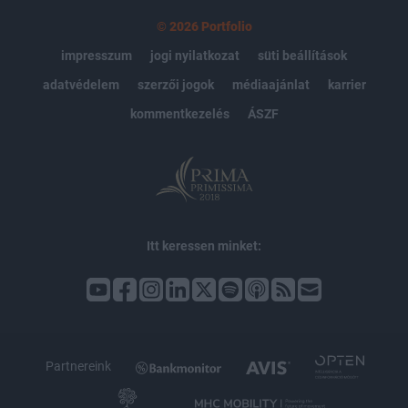
© 2026 Portfolio
impresszum
jogi nyilatkozat
süti beállítások
adatvédelem
szerzői jogok
médiaajánlat
karrier
kommentkezelés
ÁSZF
Itt keressen minket:
Partnereink