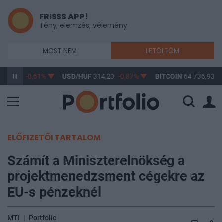
FRISSS APP!
Tény, elemzés, vélemény
MOST NEM
LETÖLTÖM
363,17
-0,61%
USD/HUF
314,20
-0,87%
BITCOIN
64 736,93
-
ELŐFIZETŐI TARTALOM
Számít a Miniszterelnökség a
projektmenedzsment cégekre az
EU-s pénzeknél
MTI
|
Portfolio